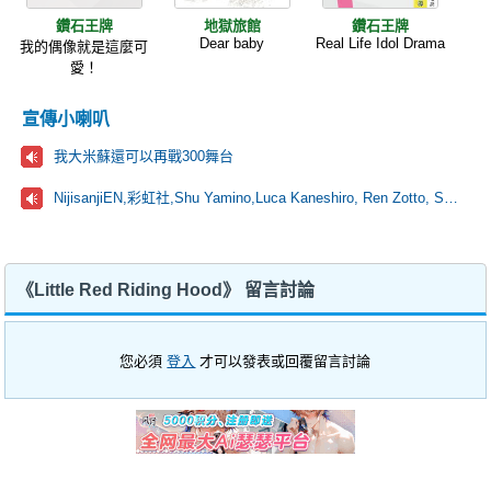
鑽石王牌
地獄旅館
鑽石王牌
Dear baby
Real Life Idol Drama
我的偶像就是這麼可
愛！
宣傳小喇叭
我大米蘇還可以再戰300舞台
NijisanjiEN,彩虹社,Shu Yamino,Luca Kaneshiro, Ren Zotto, Sonny Brisko, NOVA, にじさんじ
《Little Red Riding Hood》 留言討論
您必須
登入
才可以發表或回覆留言討論