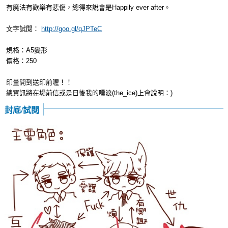
有魔法有歡樂有悲傷，總得來說會是Happily ever after。
文字試閱：
http://goo.gl/qJPTeC
規格：A5變形
價格：250
印量開到送印前喔！！
總資訊將在場前信或是日後我的噗浪(the_ice)上會說明：)
封底/試閱