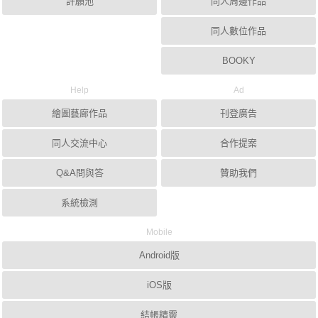
許願池
同人周邊作品
同人數位作品
BOOKY
Help
Ad
繪圖藝廊作品
刊登廣告
同人交流中心
合作提案
Q&A問與答
贊助我們
系統檢測
Mobile
Android版
iOS版
結帳精靈