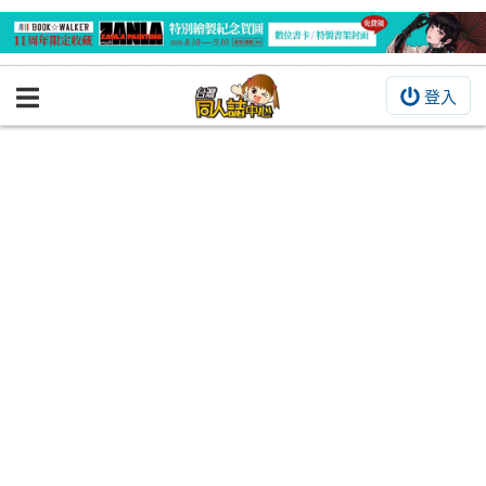
登入
BOOKY書集倉庫
同人作品
同人誌
同人周邊
同人數位作品
活動&消息
同人誌活動
最新消息
同人相關店家
宣傳&交流