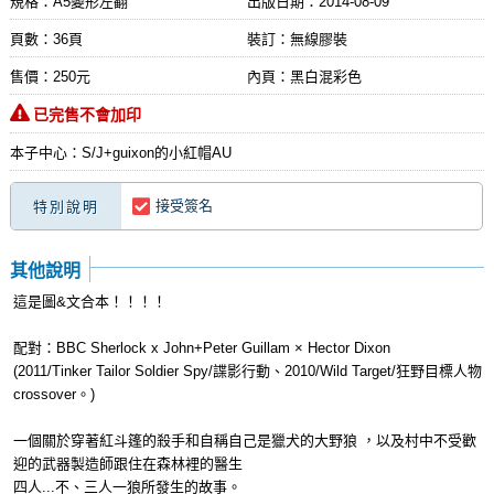
規格：A5變形左翻
出版日期：
2014-08-09
頁數：36頁
裝訂：無線膠裝
售價：250元
內頁：黑白混彩色
已完售不會加印
本子中心：S/J+guixon的小紅帽AU
接受簽名
特別說明
其他說明
這是圖&文合本！！！！
配對：BBC Sherlock x John+Peter Guillam × Hector Dixon
(2011/Tinker Tailor Soldier Spy/諜影行動、2010/Wild Target/狂野目標人物
crossover。)
一個關於穿著紅斗篷的殺手和自稱自己是獵犬的大野狼 ，以及村中不受歡
迎的武器製造師跟住在森林裡的醫生
四人...不、三人一狼所發生的故事。