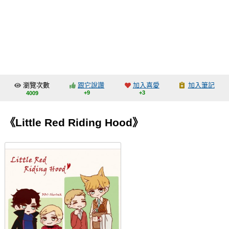
同人社團
工作委託
同人宣傳看板
繪圖藝廊
瀏覽次數
跟它說讚
加入喜愛
加入筆記
交流中心
+9
+3
4009
攤位轉讓區
《Little Red Riding Hood》
會員功能選單
會員中心
註冊會員
登入