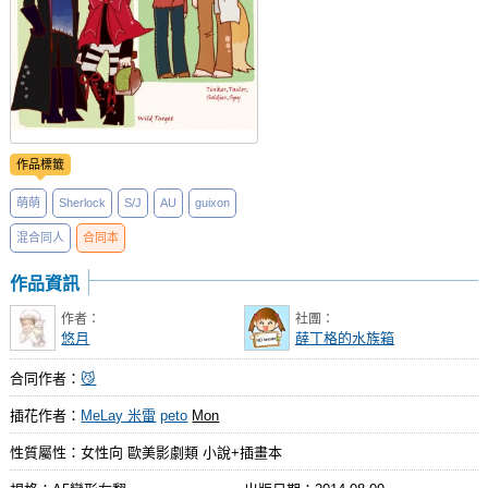
作品標籤
萌萌
Sherlock
S/J
AU
guixon
混合同人
合同本
作品資訊
作者：
社團：
悠月
薛丁格的水族箱
合同作者：
😼
插花作者：
MeLay 米雷
peto
Mon
性質屬性：女性向 歐美影劇類 小說+插畫本