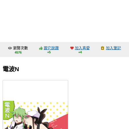
同人社團
工作委託
同人宣傳看板
繪圖藝廊
瀏覽次數
跟它說讚
加入喜愛
加入筆記
交流中心
+5
+4
4576
攤位轉讓區
電波N
會員功能選單
會員中心
註冊會員
登入