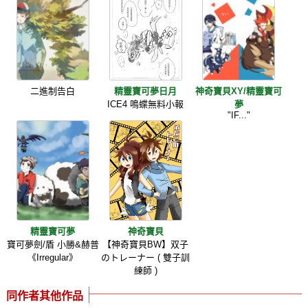
二進制告白
精靈寶可夢日月
神奇寶貝XY/精靈寶可
ICE4 鳴蝶無料小報
夢
"IF..."
精靈寶可夢
神奇寶貝
寶可夢劍/盾 小勝&赫普
【神奇寶貝BW】双子
《Irregular》
のトレーナー ( 雙子訓
練師 )
同作者其他作品