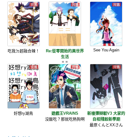
See You Again
吃我ㄉ超融合辣！
Re:從零開始的異世界
生活
= =
好想ry湖鳥
遊戲王VRAINS
新槍彈辯駁V3 大家的
沒飯吃？那就吃熱狗啊
自相殘殺新學期
最原くんとXXさん