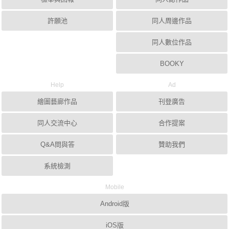
許願池
同人周邊作品
同人數位作品
BOOKY
Help
Ad
繪圖藝廊作品
刊登廣告
同人交流中心
合作提案
Q&A問與答
贊助我們
系統檢測
Mobile
Android版
iOS版