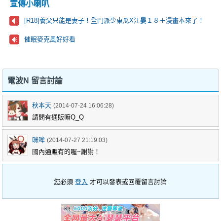
宣傳小喇叭
[R18]養父只能是妻子！全門派少東瓜X江晏１８＋漫畫本來了！
催眠麥克風好好看
電波N 留言討論
秋本天
(2014-07-24 16:06:28)
請問有通販嘛Q_Q
咪哞
(2014-07-27 21:19:03)
國內通販有的喔~謝謝！
您必須
登入
才可以發表或回覆留言討論