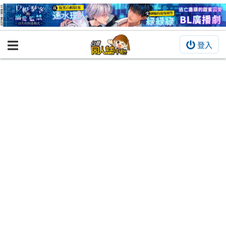
登入
BOOKY書集倉庫
同人作品
同人誌
同人周邊
同人數位作品
活動&消息
同人誌活動
最新消息
同人相關店家
宣傳&交流