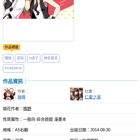
作品標籤
糟糕
惡搞
N透子
神奇寶貝
POKEMON
作品資訊
作者：
社團：
咪哞
仁愛之家
插花作者：
鳴野
性質屬性：一般向 綜合遊戲 漫畫本
規格：A5右翻
出版日期：
2014-08-30