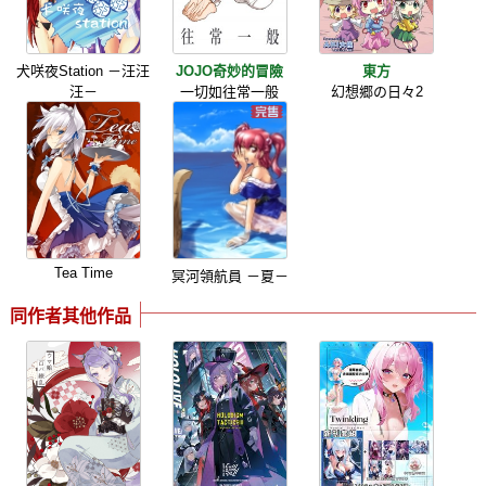
犬咲夜Station －汪汪
JOJO奇妙的冒險
東方
汪－
一切如往常一般
幻想郷の日々2
Tea Time
冥河領航員 －夏－
同作者其他作品