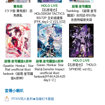
HOLO LIVE
賽馬娘
崩壞:星穹鐵道
【石原竜也】
《ウマ娘 賽馬娘》-百
Twinkling- 《崩壞:星穹
HOLODIGM TACTICS
馬繚亂
鐵道》合同誌-B5/28p
B5/72P 全彩插畫集
含透明檔案夾袋
[FFK day1~2 V21,V22]
HOLO LIVE
崩壞:星穹鐵道&原神
崩壞:星穹鐵道&原神
【石原竜也】『HOLO-
-Saran- Honkai: Star
-Sparkle- Honkai：Star
Rail＆Genshin Impact
SPHERE vol.01』
Rail unofficial illust
unofficial illust
fanbook《崩壞:星穹鐵
fanbook[FF44 A19-A20
道&原神》
day1~2 ]
宣傳小喇叭
FFXIV同人系列★咕啵幻卡套組