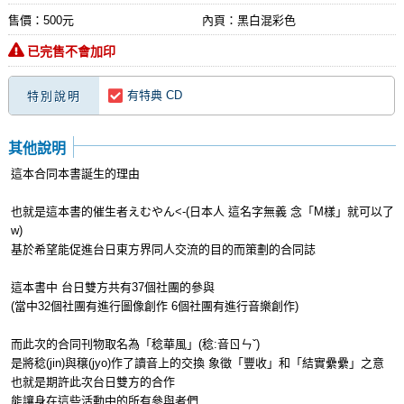
售價：500元
內頁：黑白混彩色
已完售不會加印
有特典 CD
特別說明
其他說明
這本合同本書誕生的理由
也就是這本書的催生者えむやん<-(日本人 這名字無義 念「M樣」就可以了
w)
基於希望能促進台日東方界同人交流的目的而策劃的合同誌
這本書中 台日雙方共有37個社團的參與
(當中32個社團有進行圖像創作 6個社團有進行音樂創作)
而此次的合同刊物取名為「稔華風」(稔:音ㄖㄣˇ)
是將稔(jin)與穣(jyo)作了讀音上的交換 象徵「豐收」和「結實纍纍」之意
也就是期許此次台日雙方的合作
能讓身在這些活動中的所有參與者們