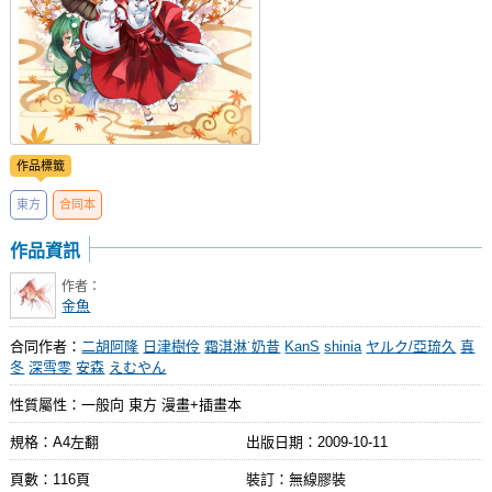
作品標籤
東方
合同本
作品資訊
作者：
金魚
合同作者：
二胡阿隆
日津樹伶
霜淇淋˙奶昔
KanS
shinia
ヤルク/亞琉久
真
冬
深雪零
安森
えむやん
性質屬性：一般向 東方 漫畫+插畫本
規格：A4左翻
出版日期：
2009-10-11
頁數：116頁
裝訂：無線膠裝