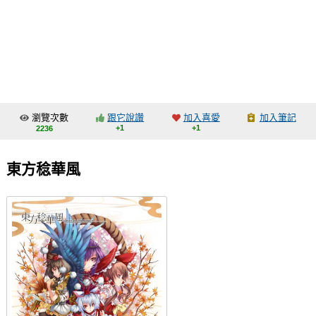
同人社團
工作委託
同人宣傳看板
繪圖藝廊
瀏覽次數
跟它說讚
加入喜愛
加入筆記
交流中心
+1
+1
2236
攤位轉讓區
東方稔華風
會員功能選單
會員中心
註冊會員
登入