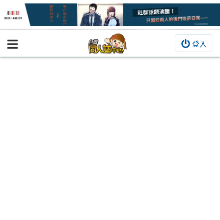
登入
BOOKY書集倉庫
同人作品
同人誌
同人周邊
同人數位作品
活動&消息
同人誌活動
最新消息
同人相關店家
宣傳&交流