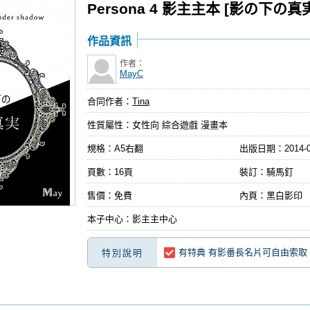
Persona 4 影主主本 [影の下の真
作品資訊
作者：
MayC
合同作者：
Tina
性質屬性：女性向 綜合遊戲 漫畫本
規格：A5右翻
出版日期：
2014-
頁數：16頁
裝訂：騎馬釘
售價：免費
內頁：黑白影印
本子中心：影主主中心
有特典 有影番長名片可自由索取
特別說明