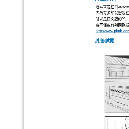
這本來是在日本eve
因為有多印就想說
所以是日文版的^^;;
看不懂或有疑問歡迎
http://www.plurk.co
封底/試閱