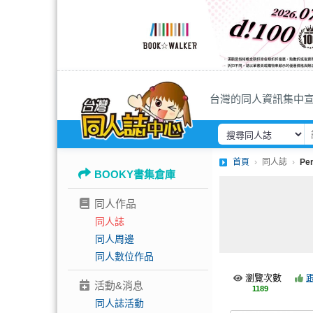
台灣的同人資訊集中
首頁
同人誌
Pe
BOOKY書集倉庫
同人作品
同人誌
同人周邊
同人數位作品
瀏覽次數
活動&消息
1189
同人誌活動