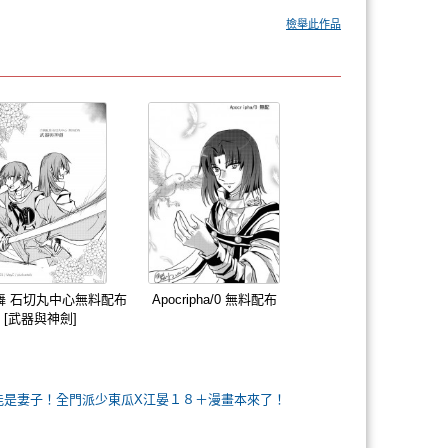
檢舉此作品
舞 石切丸中心無料配布
Apocripha/0 無料配布
[武器與神劍]
父只能是妻子！全門派少東瓜X江晏１８＋漫畫本來了！