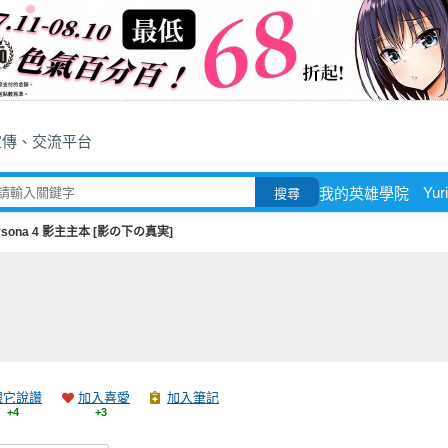
宣傳、交流平台
Yuri
我的英雄學院
搜尋
rsona 4 影主主本 [影の下の真実]
跟它說讚
加入喜愛
加入筆記
+4
+3