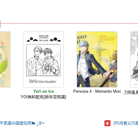
Yuri on Ice
Persona 4 - Memento Mori
本
刀劍亂
YOI無料配布[新年豆知識]
️ 一起在不思議の国遊玩吧🐇་༘࿐
[R18]養