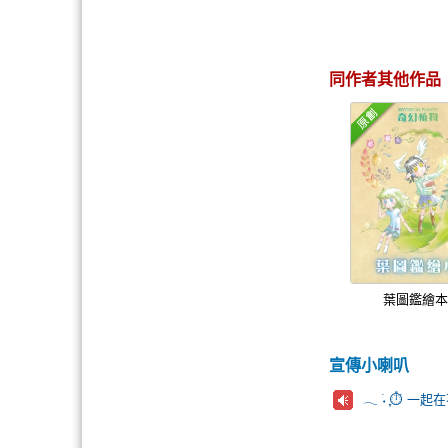
同作者其他作品
葉圖鑑繪
宣傳小喇叭
𓂃 ࣪˖ ִֶָ⏱