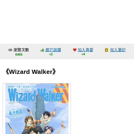
同人社團
工作委託
同人宣傳看板
繪圖藝廊
瀏覽次數
跟它說讚
加入喜愛
加入筆記
交流中心
+2
+4
6465
攤位轉讓區
《Wizard Walker》
會員功能選單
會員中心
註冊會員
登入