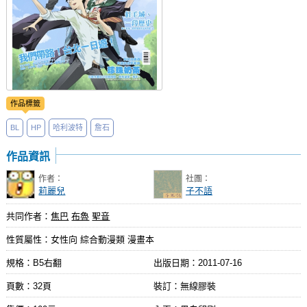
作品標籤
BL
HP
哈利波特
詹石
作品資訊
作者：
社團：
莉麗兒
子不語
共同作者：
焦巴
布魯
聖音
性質屬性：女性向 綜合動漫類 漫畫本
規格：B5右翻
出版日期：
2011-07-16
頁數：32頁
裝訂：無線膠裝