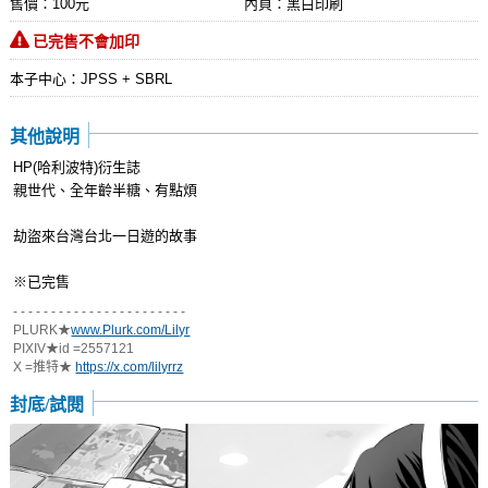
售價：100元
內頁：黑白印刷
已完售不會加印
本子中心：JPSS + SBRL
其他說明
HP(哈利波特)衍生誌
親世代、全年齡半糖、有點煩
劫盜來台灣台北一日遊的故事
※已完售
- - - - - - - - - - - - - - - - - - - - - - -
PLURK★
www.Plurk.com/Lilyr
PIXIV★id =2557121
X =推特★
https://x.com/lilyrrz
封底/試閱