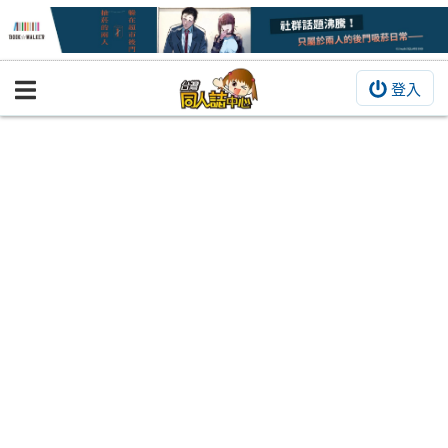
登入
BOOKY書集倉庫
同人作品
同人誌
同人周邊
同人數位作品
活動&消息
同人誌活動
最新消息
同人相關店家
宣傳&交流