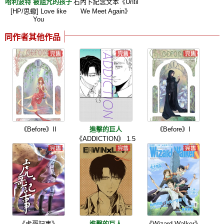
哈利波特 被詛咒的孩子
石內卜紀念文本《Until
[HP/思蠍] Love like
We Meet Again》
You
同作者其他作品
《Before》II
進擊的巨人
《Before》I
《ADDICTION》 1.5
《虎哥記事》
進擊的巨人
《Wizard Walker》