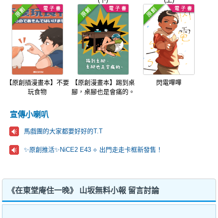
【原創插漫畫本】不要
【原創漫畫本】踢到桌
閃電嗶嗶
玩食物
腳，桌腳也是會痛的。
宣傳小喇叭
馬戲團的大家都要好好的T.T
✨原創推活✨NiCE2 E43 ⟡ 出門走走卡框新發售！
《在東堂庵住一晚》 山坂無料小報 留言討論