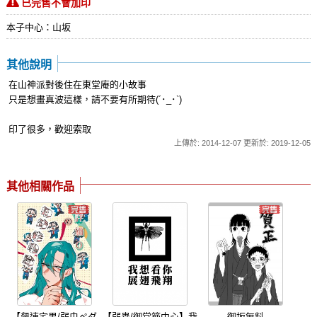
已完售不會加印
本子中心：山坂
其他說明
在山神派對後住在東堂庵的小故事
只是想畫真波這樣，請不要有所期待(´･_･`)
印了很多，歡迎索取
上傳於: 2014-12-07 更新於: 2019-12-05
其他相關作品
【飆速宅男/弱虫ペダ
【弱蟲/御堂筋中心】我
御坂無料