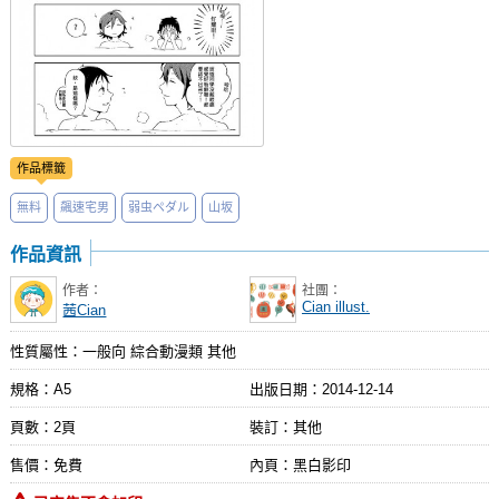
作品標籤
無料
飆速宅男
弱虫ペダル
山坂
作品資訊
作者：
社團：
Cian illust.
茜Cian
性質屬性：一般向 綜合動漫類 其他
規格：A5
出版日期：
2014-12-14
頁數：2頁
裝訂：其他
售價：免費
內頁：黑白影印