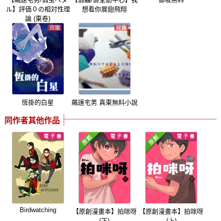
ル】評価０の相対性理
想看你展翅飛翔
論 (東卷)
恆掛的白星
飆速宅男 真東無料小說
同作者其他作品
Birdwatching
【原創漫畫本】拍咪呀
【原創漫畫本】拍咪呀
(下)
(上)