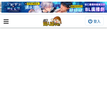
登入
BOOKY書集倉庫
同人作品
同人誌
同人周邊
同人數位作品
活動&消息
同人誌活動
最新消息
同人相關店家
宣傳&交流