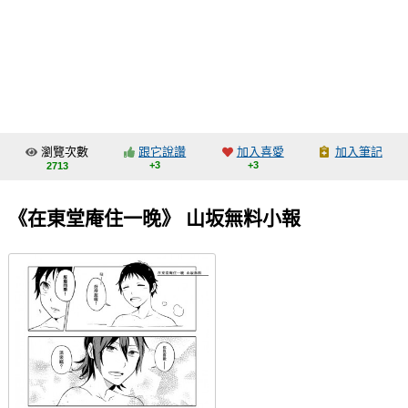
同人社團
工作委託
同人宣傳看板
繪圖藝廊
瀏覽次數
跟它說讚
加入喜愛
加入筆記
交流中心
+3
+3
2713
攤位轉讓區
《在東堂庵住一晚》 山坂無料小報
會員功能選單
會員中心
註冊會員
登入