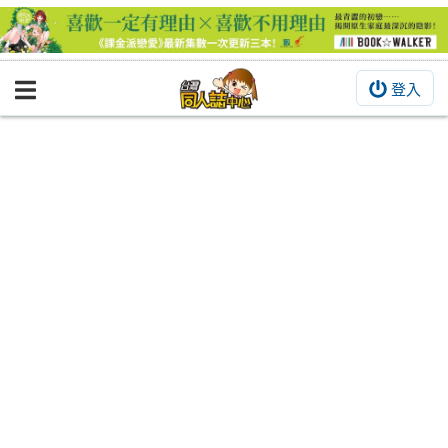
登入
BOOKY書集倉庫
同人作品
同人誌
同人周邊
同人數位作品
活動&消息
同人誌活動
最新消息
同人相關店家
宣傳&交流