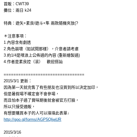
首販：CWT39
攤位：兩日 k24
特典：遊矢+素良/遊斗+隼 兩款隨機夾放(?
＊注意事項：
1.內容含有劇透
2.角色崩壞（如試閱那樣），介意者請考慮
3.約1/4是噗浪上公佈過的內容 (重新繪製過)
4.作者是素良控（滾） 歡迎搭訕
=================================
2015/3/1 更新：
因為第一天就完售了有些朋友也沒買到所以決定加印，
但是暑假場不確定會不會參場，
而且怕本子過了賞味期後就會被官方打臉，
所以只接受通販，
有想要購買本子的人可以填填此表單↓
http://goo.gl/forms/AGP5QljwUR
2015/3/16