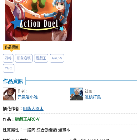
作品標籤
四格
形象崩壞
遊戲王
ARC-V
YGO
作品資訊
作者：
社團：
元氣喵小唯
亂槍打鳥
插花作者：
阿熊人原木
作品：
遊戲王ARC-V
性質屬性：一般向 綜合動漫類 漫畫本