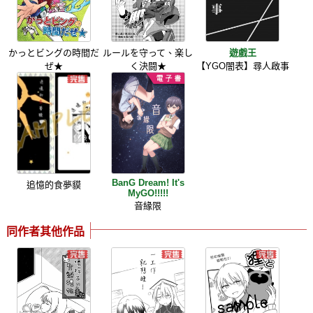
かっとビングの時間だ
ルールを守って、楽し
遊戲王
ぜ★
く決闘★
【YGO闇表】尋人啟事
BanG Dream! It's
追憶的食夢貘
MyGO!!!!!
音緣限
同作者其他作品