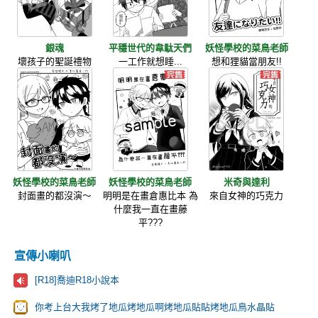
銀魂
平穩世代的韋駄天們
妖怪學校的菜鳥老師
壞孩子的聖誕禮物
一工作就想睡...
想和狸貓當朋友!!
妖怪學校的菜鳥老師
妖怪學校的菜鳥老師
米奇與達利
封面畫的都沒演～
明明是在畫倉惠比本 為
來自女神的巧克力
什麼我一直在畫藤
平???
宣傳小喇叭
[R18]喬迪R18小說本
你考上台大我烤了地瓜烤地瓜啊烤地瓜貼貼烤地瓜鳥水晶貼