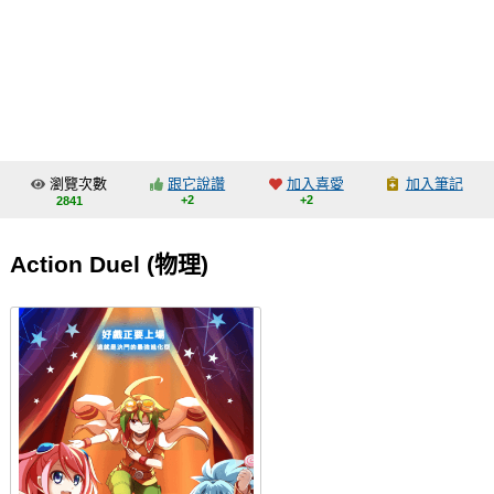
同人社團
工作委託
同人宣傳看板
繪圖藝廊
瀏覽次數
跟它說讚
加入喜愛
加入筆記
交流中心
+2
+2
2841
攤位轉讓區
Action Duel (物理)
會員功能選單
會員中心
註冊會員
登入