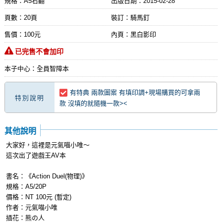
規格：A5右翻
出版日期：
2015-02-28
頁數：20頁
裝訂：騎馬釘
售價：100元
內頁：黑白影印
已完售不會加印
本子中心：全員智障本
有特典 兩款圖案 有填印調+現場購買的可拿兩
特別說明
款 沒填的就隨機一款><
其他說明
大家好，這裡是元氣喵小唯～
這次出了遊戲王AV本
書名：《Action Duel(物理)》
規格：A5/20P
價格：NT 100元 (暫定)
作者：元氣喵小唯
插花：熊の人