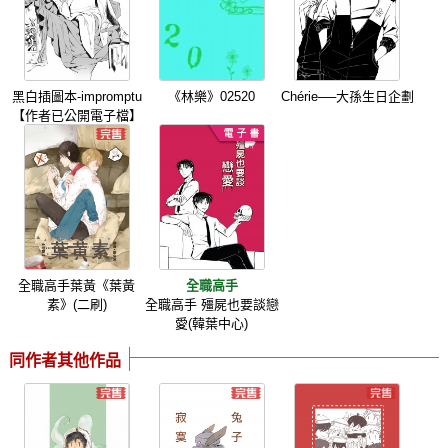
黑白插圖本-impromptu
《林樂》02520
Chérie──大孫生日企劃
【作者已公開電子檔】
全職高手葉黃《葉黃
全職高手
素》(二刷)
全職高手 殭屍也要談戀
愛(韓葉中心)
同作者其他作品