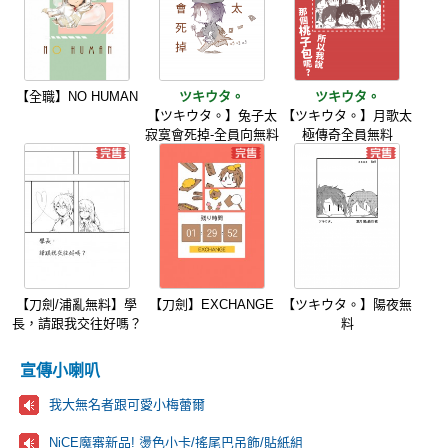
【全職】NO HUMAN
ツキウタ。
ツキウタ。
【ツキウタ。】兔子太
【ツキウタ。】月歌太
寂寞會死掉-全員向無料
極傳奇全員無料
【刀劍/浦亂無料】學
【刀劍】EXCHANGE
【ツキウタ。】陽夜無
長，請跟我交往好嗎？
料
宣傳小喇叭
我大無名者跟可愛小梅蕾爾
NiCE魔審新品! 燙色小卡/搖尾巴吊飾/貼紙組