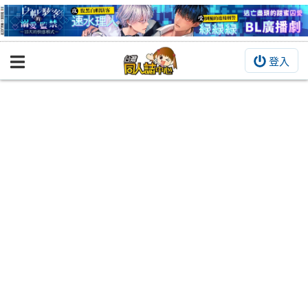
登入
BOOKY書集倉庫
同人作品
同人誌
同人周邊
同人數位作品
活動&消息
同人誌活動
最新消息
同人相關店家
宣傳&交流