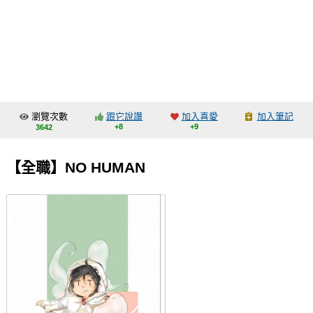
同人社團
工作委託
同人宣傳看板
繪圖藝廊
瀏覽次數
跟它說讚
加入喜愛
加入筆記
交流中心
+8
+9
3642
攤位轉讓區
【全職】NO HUMAN
會員功能選單
會員中心
註冊會員
登入