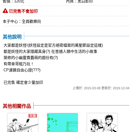
售價：120元
內頁：黑白影印
已完售不會加印
本子中心：全員歡樂向
其他說明
大家都是妖怪!(妖怪設定是官方絕密檔案的萬聖節設定這樣)
都是妖怪的大家隱藏真身(?) 在普通人類中生活的小故事
葉修的小幽靈賣蠢萌的戲份有(?)
有帶傘哥粗乃玩！
CP濾鏡自由心證(???)
已完售 確定會少量加印
上傳於: 2015-03-08 更新於: 2019-12-04
其他相關作品