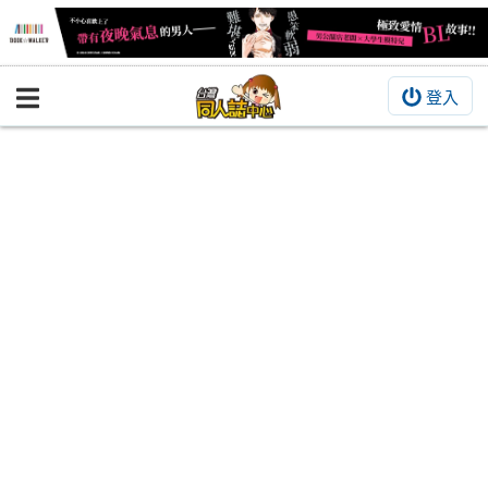
登入
BOOKY書集倉庫
同人作品
同人誌
同人周邊
同人數位作品
活動&消息
同人誌活動
最新消息
同人相關店家
宣傳&交流