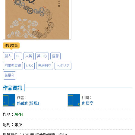
作品標籤
擬人
BL
米英
英中心
亞瑟
阿爾弗雷德
USK
黑塔利亞
ヘタリア
義呆利
作品資訊
作者：
社團：
悠哉魚(醉風)
魚棲亭
作品：
APH
配對：米英
性質屬性：女性向 綜合動漫類 小說本