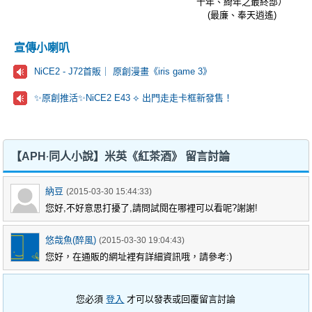
十年、綺年之最終部）
(最廉、奉天逍遙)
宣傳小喇叭
NiCE2 - J72首販｜ 原創漫畫《iris game 3》
✨原創推活✨NiCE2 E43 ⟡ 出門走走卡框新發售！
【APH‧同人小說】米英《紅茶酒》 留言討論
納豆
(2015-03-30 15:44:33)
您好,不好意思打擾了,請問試閱在哪裡可以看呢?謝謝!
悠哉魚(醉風)
(2015-03-30 19:04:43)
您好，在通販的網址裡有詳細資訊哦，請參考:)
您必須
登入
才可以發表或回覆留言討論