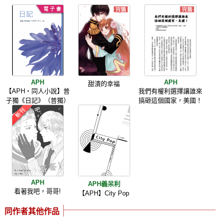
APH
APH
甜漬的幸福
【APH‧同人小說】普
我們有權利選擇讓誰來
子獨《日記》（普獨）
搞砸這個國家，美國！
APH
APH義呆利
看著我吧，哥哥!
【APH】City Pop
同作者其他作品