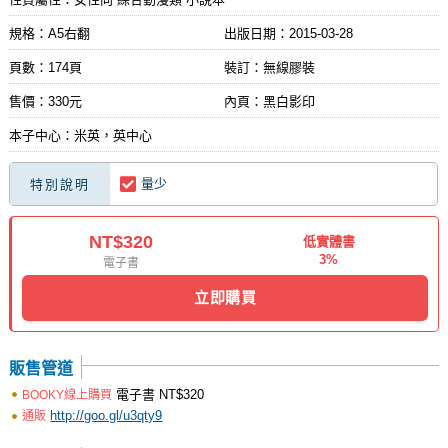
規格：A5右翻
出版日期：
2015-03-28
頁數：174頁
裝訂：無線膠裝
售價：330元
內頁：黑白影印
本子中心：米英，英中心
量少
特別說明
NT$320
低實體書
3%
電子書
立即購買
販售管道
電子書
NT$320
BOOKY線上購買
http://goo.gl/u3qty9
通販