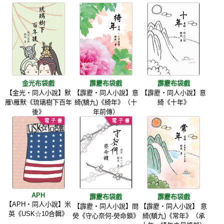
金光布袋戲
霹靂布袋戲
霹靂布袋戲
【金光‧同人小說】默
【霹靂‧同人小說】意
【霹靂‧同人小說】意
雁\雁默《琉璃樹下百年
綺(驕九)《綺年》（十
綺《十年》
後》
年前傳）
APH
霹靂布袋戲
霹靂布袋戲
【APH‧同人小說】米
【霹靂‧同人小說】問
【霹靂‧同人小說】 意
英《USK☆10合輯》
熒《守心奈何-熒命鎖》
綺(驕九)《常年》（承