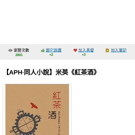
同人社團
工作委託
同人宣傳看板
繪圖藝廊
瀏覽次數
跟它說讚
加入喜愛
加入筆記
交流中心
+2
+3
2801
攤位轉讓區
【APH‧同人小說】米英《紅茶酒》
會員功能選單
會員中心
註冊會員
登入