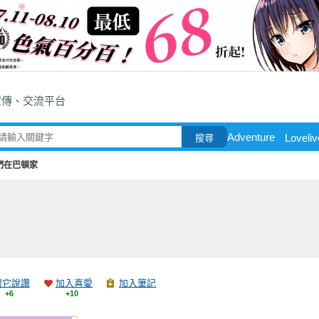
宣傳、交流平台
Adventure
Loveli
搜尋
們在巴頓家
跟它說讚
加入喜愛
加入筆記
+6
+10