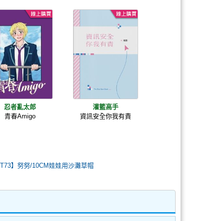
忍者亂太郎
灌籃高手
青春Amigo
資訊安全你我有責
CWT73】努努/10CM娃娃用沙灘草帽