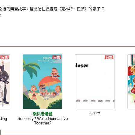
之後的架空故事，雙胞胎住進鷹眼（克林特．巴頓）的家了:D
。
closer
盟
復仇者聯盟
ding
Seriously? We're Gonna Live
Together?