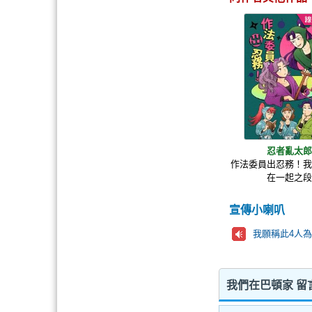
忍者亂太
作法委員出忍務！
在一起之
宣傳小喇叭
我願稱此4人為
我們在巴頓家 留