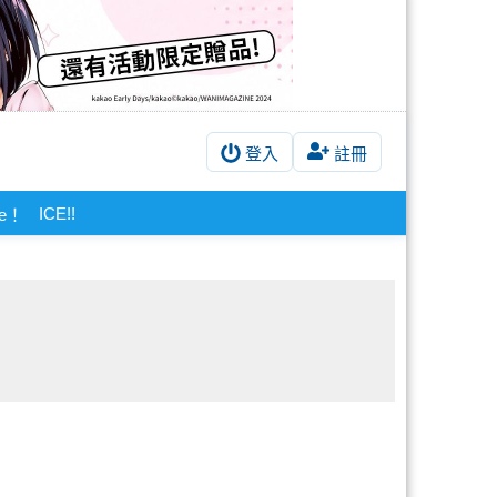
登入
註冊
ICE!!
ve！