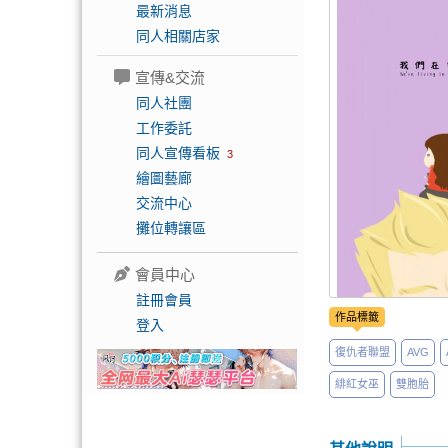
最新消息
同人相關店家
宣傳&交流
同人社團
工作委託
同人宣傳看板
3
繪圖藝廊
交流中心
攤位轉讓區
會員中心
註冊會員
作品標籤
登入
復仇者聯盟
AVG
緋紅女巫
雙胞胎