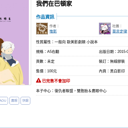
我們在巴頓家
作品資訊
作者：
社團：
惟影
莫非定律
性質屬性：一般向 歐美影劇類 小說本
規格：A5右翻
出版日期：
2015-
頁數：未定
裝訂：無線膠裝
售價：100元
內頁：黑白影印
已完售不會加印
本子中心：復仇者聯盟，雙胞胎＆鷹眼中心
AOU
鷹眼
快銀