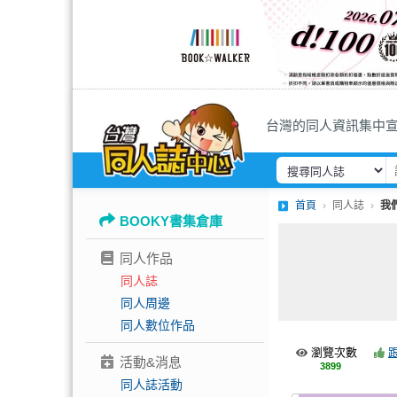
台灣的同人資訊集中
首頁
同人誌
我
BOOKY書集倉庫
同人作品
同人誌
同人周邊
同人數位作品
瀏覽次數
活動&消息
3899
同人誌活動