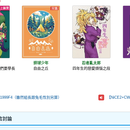
郎
排球少年
忍者亂太郎
我們要學長
自由之丘
四年生的戀愛煩惱之段
段
1999F4（雖然組長跟兔毛性別另算）
【NiCE2+
言討論