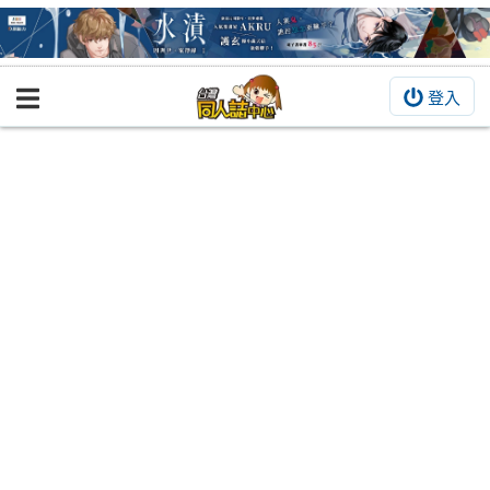
登入
BOOKY書集倉庫
同人作品
同人誌
同人周邊
同人數位作品
活動&消息
同人誌活動
最新消息
同人相關店家
宣傳&交流