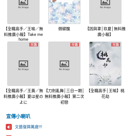
【全職高手／王喻／無
微碳酸
【因與聿│玖夏│無料推
料推廣小報】Take me
廣小報】
home
【全職高手／王黃／無
【刀劍亂舞│三日一期│
【全職高手│王喻】桃
料推廣小報】夏は星の
無料推廣小報】第二次
花劫
よに
初戀
宣傳小喇叭
文藝復興萬歲!!!