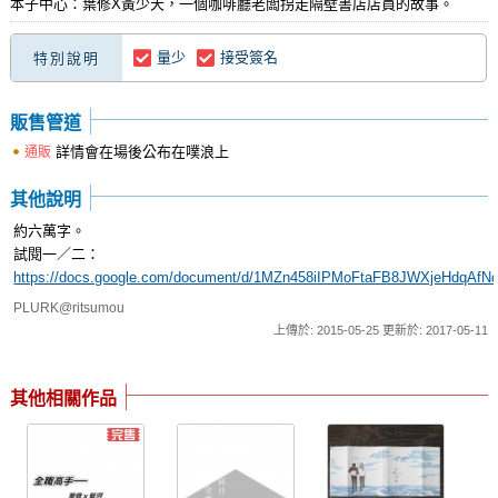
本子中心：葉修X黃少天，一個咖啡廳老闆拐走隔壁書店店員的故事。
量少
接受簽名
特別說明
販售管道
詳情會在場後公布在噗浪上
通販
其他說明
約六萬字。
試閱一／二：
https://docs.google.com/document/d/1MZn458iIPMoFtaFB8JWXjeHdqAf
PLURK@ritsumou
上傳於: 2015-05-25 更新於: 2017-05-11
其他相關作品