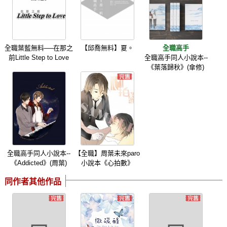
全職葉藍無料──在那之
【邱喬無料】夏。
全職高手
前Little Step to Love
全職高手同人小說本--
《葉落歸秋》(傘修)
全職高手同人小說本--
【全職】周葉未來paro
《Addicted》(周葉)
小說本《心拍數》
同作者其他作品