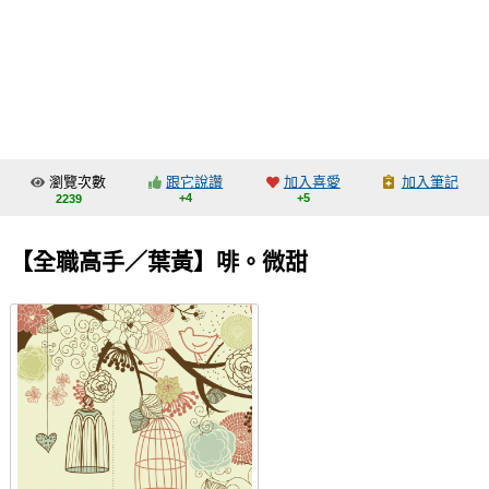
同人社團
工作委託
同人宣傳看板
繪圖藝廊
瀏覽次數
跟它說讚
加入喜愛
加入筆記
交流中心
+4
+5
2239
攤位轉讓區
【全職高手／葉黃】啡。微甜
會員功能選單
會員中心
註冊會員
登入