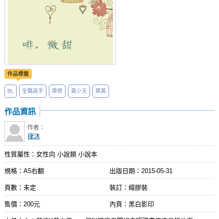
作品標籤
BL
全職高手
葉修
黃少天
葉黃
作品資訊
作者：
律沐
性質屬性：女性向 小說類 小說本
規格：A5右翻
出版日期：
2015-05-31
頁數：未定
裝訂：線膠裝
售價：200元
內頁：黑白影印