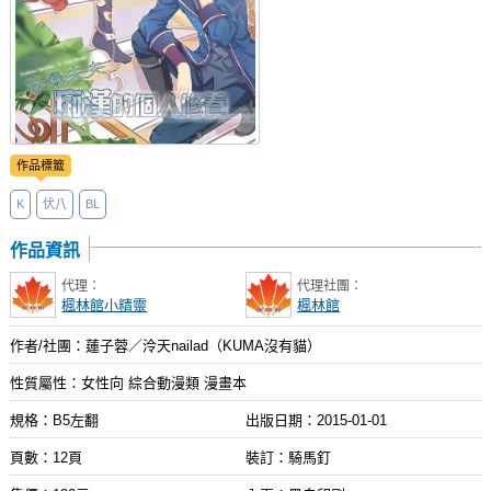
作品標籤
K
伏八
BL
作品資訊
代理：
代理社團：
楓林館小精靈
楓林館
作者/社團：蓮子蓉／泠天nailad（KUMA沒有貓）
性質屬性：女性向 綜合動漫類 漫畫本
規格：B5左翻
出版日期：
2015-01-01
頁數：12頁
裝訂：騎馬釘