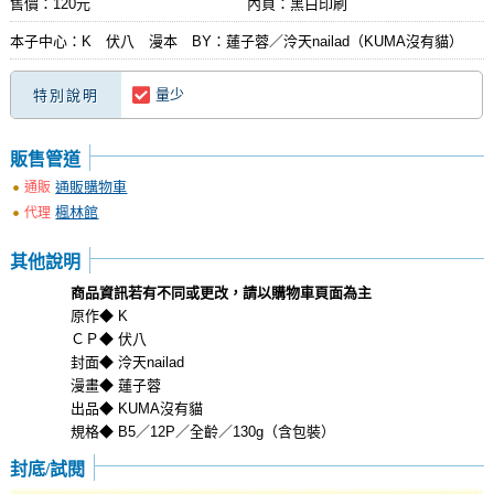
售價：120元
內頁：黑白印刷
本子中心：K 伏八 漫本 BY：蓮子蓉／泠天nailad（KUMA沒有貓）
量少
特別說明
販售管道
通販購物車
通販
楓林館
代理
其他說明
商品資訊若有不同或更改，請以購物車頁面為主
原作◆ K
ＣＰ◆ 伏八
封面◆ 泠天nailad
漫畫◆ 蓮子蓉
出品◆ KUMA沒有貓
規格◆ B5／12P／全齡／130g（含包裝）
封底/試閱