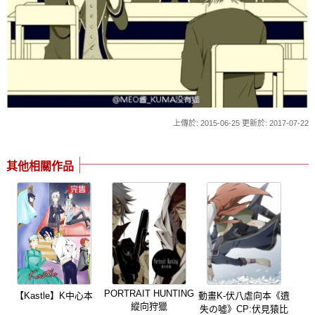
上傳於: 2015-06-25 更新於: 2017-07-22
其他相關作品
PORTRAIT HUNTING
【Kastle】K中心本
動畫K-伏八虐向本《遺
縱向狩獵
失の噓》CP:伏見猿比