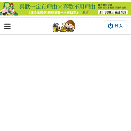
登入
BOOKY書集倉庫
同人作品
同人誌
同人周邊
同人數位作品
活動&消息
同人誌活動
最新消息
同人相關店家
宣傳&交流