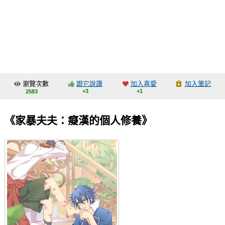
同人社團
工作委託
同人宣傳看板
繪圖藝廊
瀏覽次數
跟它說讚
加入喜愛
加入筆記
交流中心
+3
+1
2583
攤位轉讓區
《家暴夫夫：癡漢的個人修養》
會員功能選單
會員中心
註冊會員
登入