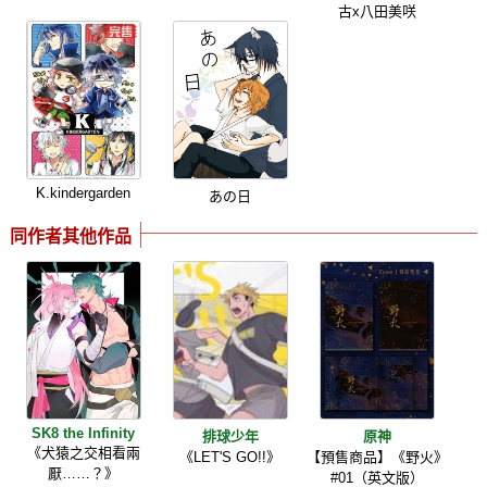
古x八田美咲
K.kindergarden
あの日
同作者其他作品
SK8 the Infinity
排球少年
原神
《犬猿之交相看兩
《LET'S GO!!》
【預售商品】《野火》
厭……？》
#01（英文版）