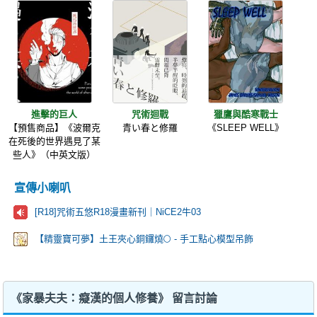
進擊的巨人
咒術迴戰
獵鷹與酷寒戰士
【預售商品】《波爾克
青い春と修羅
《SLEEP WELL》
在死後的世界遇見了某
些人》（中英文版）
宣傳小喇叭
[R18]咒術五悠R18漫畫新刊｜NiCE2牛03
【精靈寶可夢】土王夾心銅鑼燒🌕 - 手工點心模型吊飾
《家暴夫夫：癡漢的個人修養》 留言討論