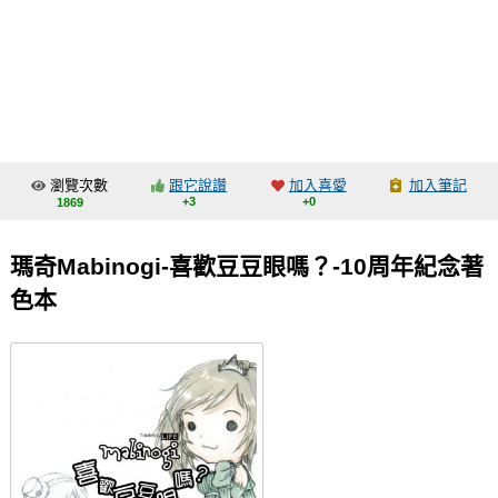
同人社團
工作委託
同人宣傳看板
繪圖藝廊
瀏覽次數
跟它說讚
加入喜愛
加入筆記
交流中心
+3
+0
1869
攤位轉讓區
瑪奇Mabinogi-喜歡豆豆眼嗎？-10周年紀念著
會員功能選單
色本
會員中心
註冊會員
登入