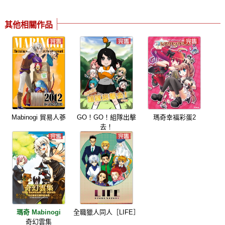
其他相關作品
Mabinogi 貿易人蔘
GO！GO！組隊出擊
瑪奇幸福彩蛋2
去！
瑪奇 Mabinogi
全職獵人同人［LIFE］
奇幻雲集