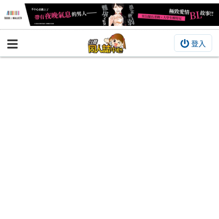
登入
BOOKY書集倉庫
同人作品
同人誌
同人周邊
同人數位作品
活動&消息
同人誌活動
最新消息
同人相關店家
宣傳&交流