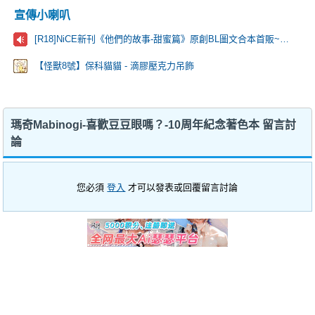
宣傳小喇叭
[R18]NiCE新刊《他們的故事-甜蜜篇》原創BL圖文合本首販~歡迎來看看！
【怪獸8號】保科貓貓 - 滴膠壓克力吊飾
瑪奇Mabinogi-喜歡豆豆眼嗎？-10周年紀念著色本 留言討
論
您必須
登入
才可以發表或回覆留言討論