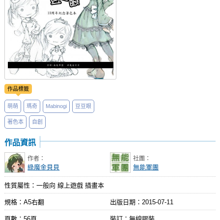
作品標籤
萌萌
瑪奇
Mabinogi
豆豆眼
著色本
自創
作品資訊
作者：
社團：
綠魔金貝貝
無能軍團
性質屬性：一般向 線上遊戲 插畫本
規格：A5右翻
出版日期：
2015-07-11
頁數：56頁
裝訂：無線膠裝