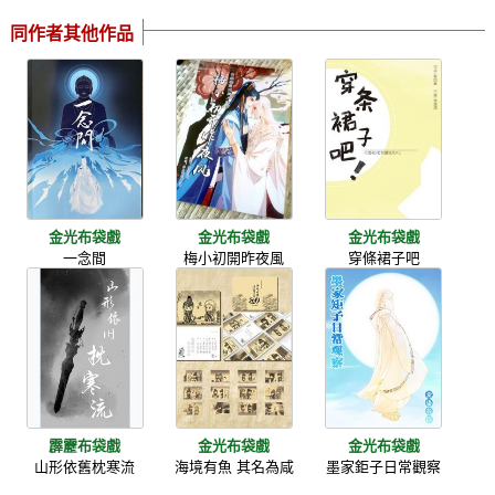
同作者其他作品
金光布袋戲
金光布袋戲
金光布袋戲
一念間
梅小初開昨夜風
穿條裙子吧
霹靂布袋戲
金光布袋戲
金光布袋戲
山形依舊枕寒流
海境有魚 其名為咸
墨家鉅子日常觀察