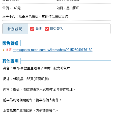
售價：140元
內頁：黑白影印
本子中心：瑪奇角色線稿、其他作品線稿集結
量少
接受簽名
特別說明
販售管道
http://goods.ruten.com.tw/item/show?21528049176139
通販
其他說明
書名：瑪奇-喜歡豆豆眼嗎？10周年紀念著色本
尺寸：A5判黑白56頁(單面印刷)
內容：線稿，收錄30張本人2006年至今畫作整理，
前半為瑪奇相關創作，後半為個人創作，
本書為黑白單面印刷，方便讀者著色。