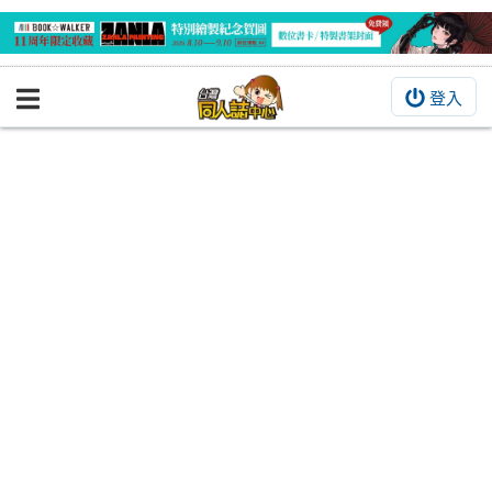
登入
BOOKY書集倉庫
同人作品
同人誌
同人周邊
同人數位作品
活動&消息
同人誌活動
最新消息
同人相關店家
宣傳&交流