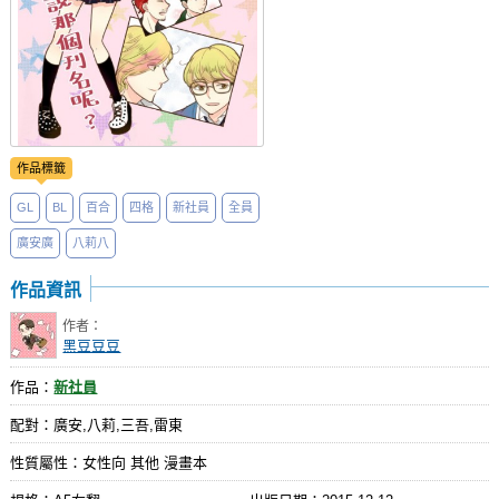
作品標籤
GL
BL
百合
四格
新社員
全員
廣安廣
八莉八
作品資訊
作者：
黑豆豆豆
作品：
新社員
配對：廣安,八莉,三吾,雷東
性質屬性：女性向 其他 漫畫本