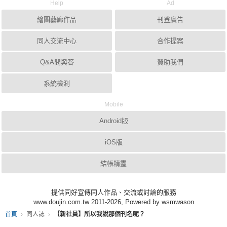
Help
Ad
繪圖藝廊作品
刊登廣告
同人交流中心
合作提案
Q&A問與答
贊助我們
系統檢測
Mobile
Android版
iOS版
結帳精靈
提供同好宣傳同人作品、交流或討論的服務
www.doujin.com.tw 2011-2026, Powered by wsmwason
首頁
同人誌
【新社員】所以我說那個刊名呢？