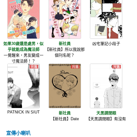
如果30歲還是處男，似
新社員
凶宅筆記小段子
乎就能成為魔法師
【新社員】所以我說那
一覺醒來，男友變成一
個刊名呢？
寸魔法師！？
PATNICK IN SIUT
新社員
天黑請閉眼
【新社員】Date
【天黑請閉眼】有沒有
宣傳小喇叭