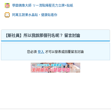
學園偶像大師 リー清點陣壓克力立牌+貼紙
阿萬五蔬果水晶貼，健康貼着你
【新社員】所以我說那個刊名呢？ 留言討論
您必須
登入
才可以發表或回覆留言討論