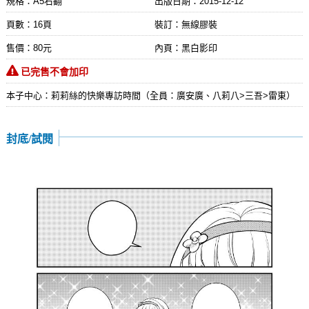
規格：A5右翻
出版日期：
2015-12-12
頁數：16頁
裝訂：無線膠裝
售價：80元
內頁：黑白影印
已完售不會加印
本子中心：莉莉絲的快樂專訪時間（全員：廣安廣、八莉八>三吾>雷東）
封底/試閱