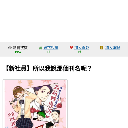
同人社團
工作委託
同人宣傳看板
繪圖藝廊
瀏覽次數
跟它說讚
加入喜愛
加入筆記
交流中心
+4
+6
1957
攤位轉讓區
【新社員】所以我說那個刊名呢？
會員功能選單
會員中心
註冊會員
登入