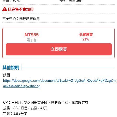
售價：70元
內頁：黑白印刷
已完售不會加印
本子中心：爺狸歷史衍生
NT$55
低實體書
21%
電子書
立即購買
其他說明
試閱
https://docs.google.com/document/d/1pzkHv2TJgGoAtR0vedAFdPDzgZ
aekXA/edit?usp=sharing
CP：三日月宗近X同田貫正國，歷史衍生本，我流設定有
規格：A5 / 直書 / 右翻 / 41頁
字數：1萬2千字