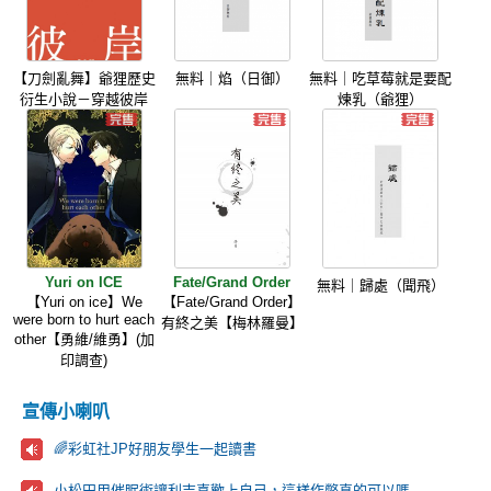
【刀劍亂舞】爺狸歷史
無料｜焰（日御）
無料｜吃草莓就是要配
衍生小說－穿越彼岸
煉乳（爺狸）
Yuri on ICE
Fate/Grand Order
無料｜歸處（聞飛）
【Yuri on ice】We
【Fate/Grand Order】
were born to hurt each
有終之美【梅林羅曼】
other【勇維/維勇】(加
印調查)
宣傳小喇叭
🌈彩虹社JP好朋友學生一起讀書
小松田用催眠術讓利吉喜歡上自己，這樣作弊真的可以嗎