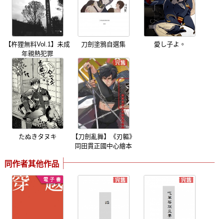
【杵狸無料Vol.1】未成
刀劍塗鴉自選集
愛し子よ。
年親熱犯罪
たぬきタヌキ
【刀劍亂舞】《刃軀》
同田貫正國中心繪本
同作者其他作品