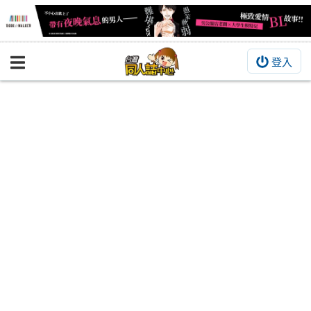
登入
BOOKY書集倉庫
同人作品
同人誌
同人周邊
同人數位作品
活動&消息
同人誌活動
最新消息
同人相關店家
宣傳&交流