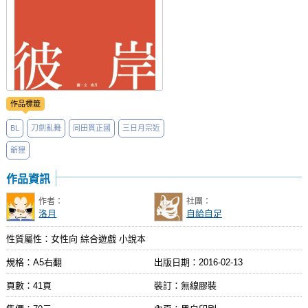
作品標籤
BL
刀劍亂舞
同田貫正國
三日月宗近
爺狸
作品資訊
作者：
社團：
洛月
自給自足
性質屬性：女性向 綜合遊戲 小說本
規格：A5右翻
出版日期：
2016-02-13
頁數：41頁
裝訂：無線膠裝