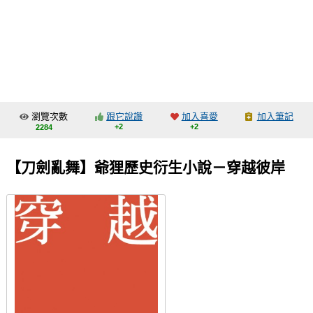
同人社團
工作委託
同人宣傳看板
繪圖藝廊
瀏覽次數
跟它說讚
加入喜愛
加入筆記
交流中心
+2
+2
2284
攤位轉讓區
【刀劍亂舞】爺狸歷史衍生小說－穿越彼岸
會員功能選單
會員中心
註冊會員
登入