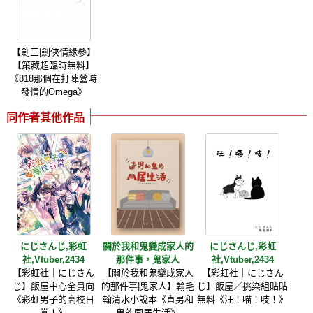
【劍三|劍俠情緣參】
【策藏超臨時無料】
《818那個在打陣營時
發情的Omega》
同作者其他作品
にじさんじ,彩虹
關於我和鬼變成家人的
にじさんじ,彩虹
社,Vtuber,2434
那件事，鬼家人
社,Vtuber,2434
【彩虹社｜にじさん
【關於我和鬼變成家人
【彩虹社｜にじさん
じ】飯屋中心全員向
的那件事|鬼家人】翰毛
じ】飯屋／挑染組貼貼
《彩虹男子的高校日
翰清水小說本《直男和
無料《汪！喵！吱！》
常！》
鬼的同居生活》