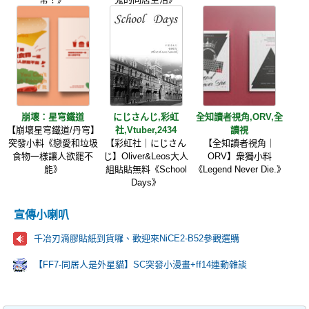
崩壞：星穹鐵道
にじさんじ,彩虹
全知讀者視角,ORV,全
【崩壞星穹鐵道/丹穹】
社,Vtuber,2434
讀視
突發小料《戀愛和垃圾
【彩虹社｜にじさん
【全知讀者視角｜
食物一樣讓人欲罷不
じ】Oliver&Leos大人
ORV】衆獨小料
能》
組貼貼無料《School
《Legend Never Die.》
Days》
宣傳小喇叭
千冶刃滴膠貼紙到貨囉、歡迎來NiCE2-B52參觀選購
【FF7-同居人是外星貓】SC突發小漫畫+ff14連動雜談