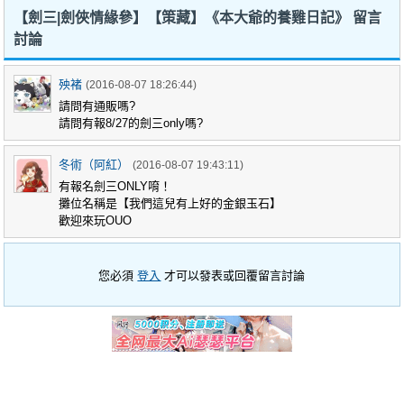
【劍三|劍俠情緣參】【策藏】《本大爺的養雞日記》 留言
討論
殃褚
(2016-08-07 18:26:44)
請問有通販嗎?
請問有報8/27的劍三only嗎?
冬術（阿紅）
(2016-08-07 19:43:11)
有報名劍三ONLY唷！
攤位名稱是【我們這兒有上好的金銀玉石】
歡迎來玩OUO
您必須
登入
才可以發表或回覆留言討論