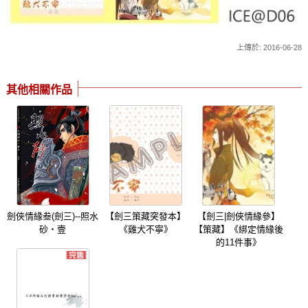
上傳於: 2016-06-28
其他相關作品
劍俠情緣叁(劍三)--照水
【劍三策藏突發本】
【劍三|劍俠情緣參】
砂‧壹
《雞犬不寧》
【策藏】《綁定情緣後
的11件事》