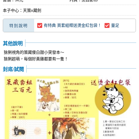
本子中心：天策x藏劍
有特典 買套組贈送燙金紅包袋！
量足
特別說明
其他說明
猞猁視角的策藏傻白甜小突發本～
猞猁超萌，每個好黃雞都要有一隻！
封底/試閱