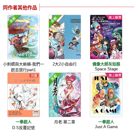
同作者其他作品
小刺蝟與大蜥蜴-我們一
2大2小自由行
偶像大師灰姑娘
Space Stage
起去旅行part1
一拳超人
月老-第二章
一拳超人
Just A Game
D.S反覆記號