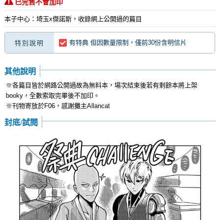
已完售不會加印
本子中心：埼玉x傑諾斯，收錄網上公開過的篇目
有特典 但因數量限制，僅前30份含明信片
特別說明
其他說明
※各篇目皆於網路公開過故為無料本，場次結束後若有剩餘本將上架
booky，全數索取完畢後不加印。
※刊物寄放於F06，感謝攤主Allancat
封底/試閱