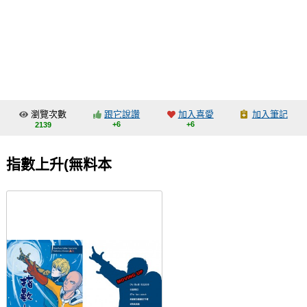
同人社團
工作委託
同人宣傳看板
繪圖藝廊
瀏覽次數
跟它說讚
加入喜愛
加入筆記
交流中心
+6
+6
2139
攤位轉讓區
指數上升(無料本
會員功能選單
會員中心
註冊會員
登入