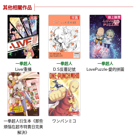
其他相關作品
一拳超人
一拳超人
一拳超人
Live/重播
D.S反覆記號
LovePuzzle-愛的拼圖
一拳超人衍生本《那些
ワンパンミコ
煩惱在超市特賣日完美
解決》