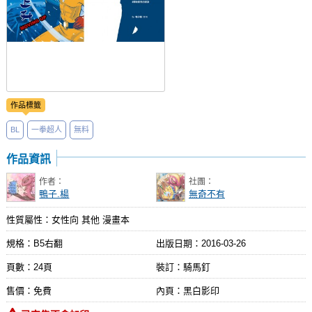
作品標籤
BL
一拳超人
無料
作品資訊
作者：
社團：
鴨子.楊
無奇不有
性質屬性：女性向 其他 漫畫本
規格：B5右翻
出版日期：
2016-03-26
頁數：24頁
裝訂：騎馬釘
售價：免費
內頁：黑白影印