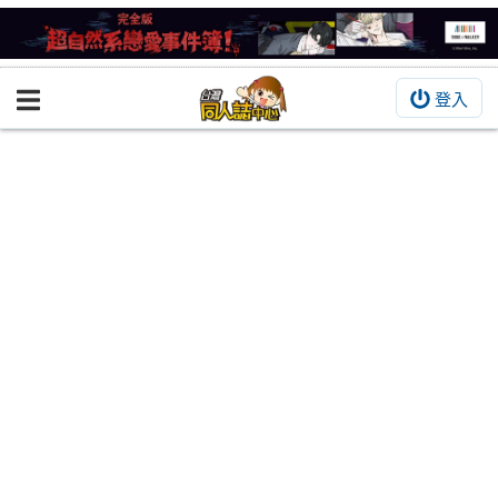
登入
BOOKY書集倉庫
同人作品
同人誌
同人周邊
同人數位作品
活動&消息
同人誌活動
最新消息
同人相關店家
宣傳&交流