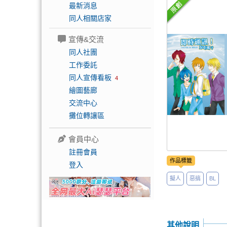
最新消息
同人相關店家
宣傳&交流
同人社團
工作委託
同人宣傳看板
4
繪圖藝廊
交流中心
攤位轉讓區
會員中心
註冊會員
作品標籤
登入
擬人
惡搞
BL
其他說明