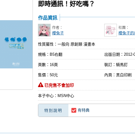
即時通訊！好吃嗎？
作品資訊
作者：
社團：
櫻兔子
櫻兔子的
性質屬性：一般向 原創類 漫畫本
規格：B5右翻
出版日期：
2012-
頁數：16頁
裝訂：騎馬釘
售價：50元
內頁：黑白印刷
已完售不會加印
本子中心：MSN中心
有特典
特別說明