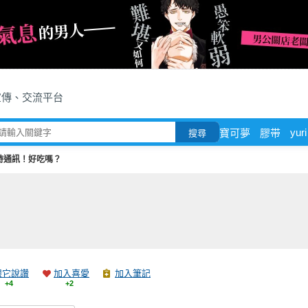
宣傳、交流平台
yuri
寶可夢
膠带
搜尋
時通訊！好吃嗎？
跟它說讚
加入喜愛
加入筆記
+4
+2