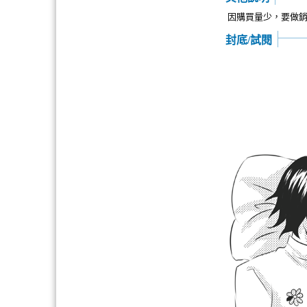
因購買量少，要做
封底/試閱