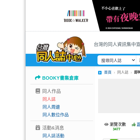
台灣的同人資訊集中
首頁
同人誌
即
BOOKY書集倉庫
同人作品
同人誌
同人周邊
同人數位作品
瀏覽次數
活動&消息
3477
同人誌活動