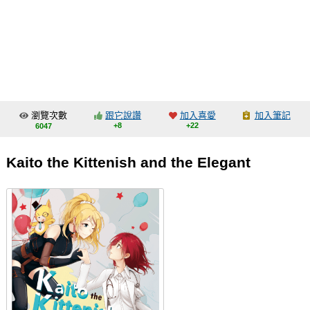
同人社團
工作委託
同人宣傳看板
繪圖藝廊
瀏覽次數
跟它說讚
加入喜愛
加入筆記
交流中心
+8
+22
6047
攤位轉讓區
Kaito the Kittenish and the Elegant
會員功能選單
會員中心
註冊會員
登入