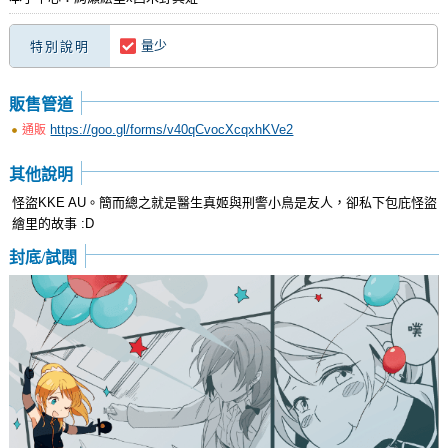
量少
特別說明
販售管道
https://goo.gl/forms/v40qCvocXcqxhKVe2
通販
其他說明
怪盜KKE AU。簡而總之就是醫生真姬與刑警小鳥是友人，卻私下包庇怪盜
繪里的故事 :D
封底/試閱