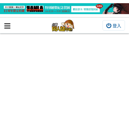
登入
BOOKY書集倉庫
同人作品
同人誌
同人周邊
同人數位作品
活動&消息
同人誌活動
最新消息
同人相關店家
宣傳&交流