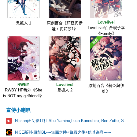
Lovelive!
鬼抓人 1
原創百合《莉亞與伊
LoveLive!百合親子本
娃，與莉莎1》
《Family》
RWBY
Lovelive!
原創百合《莉亞與伊
RWBY HF番外《She
鬼抓人 2
娃》
is NOT my girlfriend!》
宣傳小喇叭
NijisanjiEN,彩虹社,Shu Yamino,Luca Kaneshiro, Ren Zotto, Sonny Brisko, NOVA, にじさんじ
NiCE新刊-原創BL----無罪之時+負罪之後+信其為真------