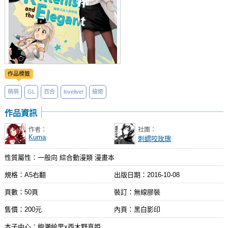
作品標籤
萌萌
GL
百合
lovelive!
繪姬
作品資訊
作者：
社團：
Kuma
刺蝟咬玫瑰
性質屬性：一般向 綜合動漫類 漫畫本
規格：A5右翻
出版日期：
2016-10-08
頁數：50頁
裝訂：無線膠裝
售價：200元
內頁：黑白影印
本子中心：絢瀬絵里x西木野真姫