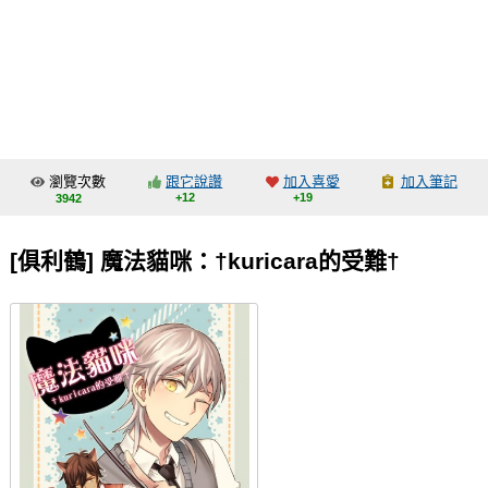
同人社團
工作委託
同人宣傳看板
繪圖藝廊
瀏覽次數
跟它說讚
加入喜愛
加入筆記
交流中心
+12
+19
3942
攤位轉讓區
[俱利鶴] 魔法貓咪：†kuricara的受難†
會員功能選單
會員中心
註冊會員
登入