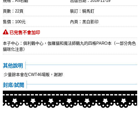
規格：A5右翻
出版日期：
2016-11-19
頁數：22頁
裝訂：騎馬釘
售價：100元
內頁：黑白影印
已完售不會加印
本子中心：俱利鶴中心，伽羅貓和魔法師鶴丸的四格PARO本（一部分角色
貓咪化注意）
其他說明
少量餘本會在CWT46場販，謝謝!
封底/試閱