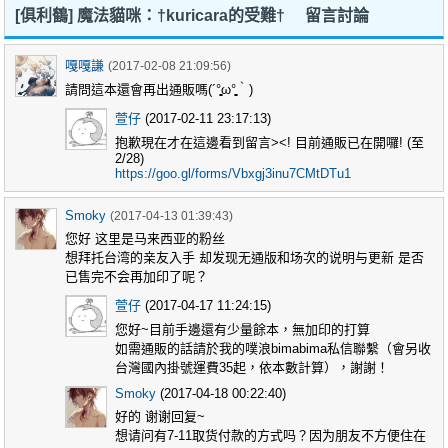
[俱利鶴] 魔法貓咪：†kuricara的受難† 留言討論
嘎嘎謙
(2017-02-08 21:09:56)
請問這本還會再出通販嗎(´°̥̥̥̥̥̥̥̥ω°̥̥̥̥̥̥̥̥｀)
萱仔
(2017-02-11 23:17:13)
抱歉現在才在這邊看到留言><! 目前通販已在開囉! (至
2/28)
https://goo.gl/forms/Vbxgj3inu7CMtDTu1
Smoky
(2017-04-13 01:39:43)
您好 这里是马来西亚的粉丝
想拜托台湾的亲友入手 却发现无通版和场次的说明与更新 是否
已售完不会再加印了呢？
萱仔
(2017-04-17 11:24:15)
您好~目前手邊還有少量餘本，無加印的打算
如需通販的話請於我的噗浪bimabima私信聯繫（會另收
台灣國內掛號運費35起，依本數計算），謝謝！
Smoky
(2017-04-18 00:22:40)
好的 谢谢回复~
想请问有7-11取货付款的方式吗？因为朋友不方便住在