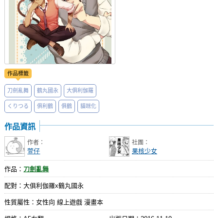
作品標籤
刀劍亂舞
鶴丸國永
大俱利伽羅
くりつる
俱利鶴
俱鶴
貓咪化
作品資訊
作者：
社團：
萱仔
果核少女
作品：
刀劍亂舞
配對：大俱利伽羅x鶴丸國永
性質屬性：女性向 線上遊戲 漫畫本