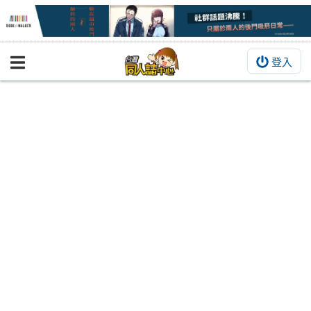
登入
BOOKY書集倉庫
同人作品
同人誌
同人周邊
同人數位作品
活動&消息
同人誌活動
最新消息
同人相關店家
宣傳&交流