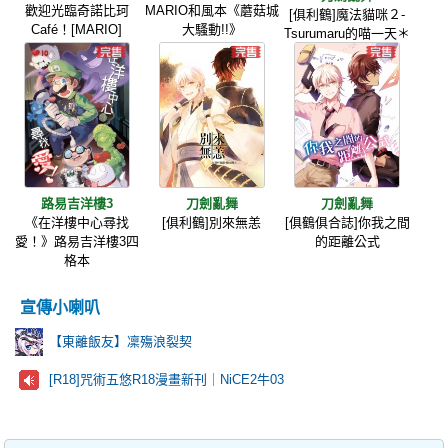
歡迎光臨奇諾比珂
MARIO和風本《蘑菇城
[俱利鶴]魔法貓咪２-
Café！[MARIO]
大騷動!!》
Tsurumaru的喵一天＊
路易吉洋樓3
刀劍亂舞
刀劍亂舞
《在洋樓中心尋找
[俱利鶴]別來無恙
[俱鶴俱合誌]你我之間
愛！》路易吉洋樓3四
的距離公式
格本
宣傳小喇叭
【東離飯友】凜殤浪裂契
[R18]咒術五悠R18漫畫新刊｜NiCE2牛03