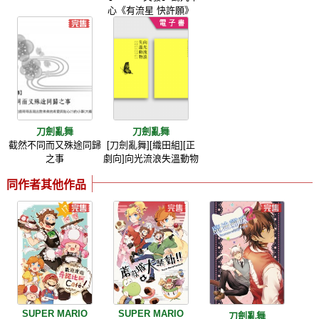
心《有流星 快許願》
刀劍亂舞
刀劍亂舞
截然不同而又殊途同歸
[刀劍亂舞][織田組][正
之事
劇向]向光流浪失溫動物
同作者其他作品
SUPER MARIO
SUPER MARIO
刀劍亂舞