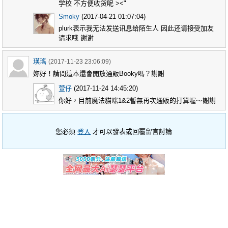
学校 不方便收货呢 ><"
Smoky
(2017-04-21 01:07:04)
plurk表示我无法发送讯息给陌生人 因此还请接受加友
请求哦 谢谢
瑛瑤
(2017-11-23 23:06:09)
妳好！請問這本還會開放通販Booky嗎？謝謝
萱仔
(2017-11-24 14:45:20)
你好，目前魔法貓咪1&2暫無再次通販的打算喔～謝謝
您必須
登入
才可以發表或回覆留言討論