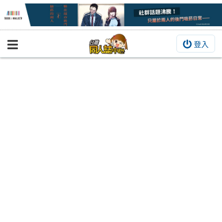
登入
BOOKY書集倉庫
同人作品
同人誌
同人周邊
同人數位作品
活動&消息
同人誌活動
最新消息
同人相關店家
宣傳&交流