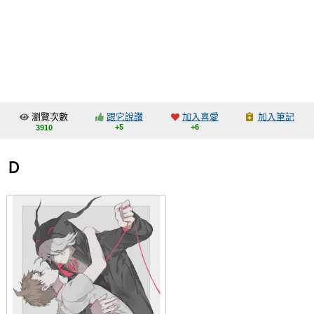
同人社團
工作委託
同人宣傳看板
繪圖藝廊
瀏覽次數
跟它說讚
加入喜愛
加入筆記
交流中心
+5
+6
3910
攤位轉讓區
Ｄ
會員功能選單
會員中心
註冊會員
登入