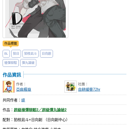
作品標籤
BL
狛日
狛枝凪斗
日向創
槍彈辯駁
彈丸論破
作品資訊
作者：
社團：
亞麻楓嶽
自耕緩衝72hr
共同作者：
緋
作品：
超級槍彈辯駁2／超級彈丸論破2
配對：狛枝凪斗×日向創 （日向創中心）