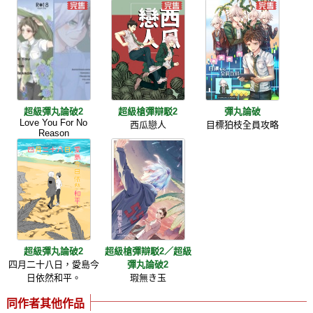
超級彈丸論破2
超級槍彈辯駁2
彈丸論破
Love You For No
西瓜戀人
目標狛枝全員攻略
Reason
超級彈丸論破2
超級槍彈辯駁2／超級
四月二十八日，愛島今
彈丸論破2
日依然和平。
瑕無き玉
同作者其他作品