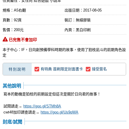
性質屬性：女性向 綜合遊戲 小說本
規格：A5右翻
出版日期：
2017-08-05
頁數：92頁
裝訂：無線膠裝
售價：200元
內頁：黑白印刷
已完售不會加印
本子中心：IF，日向創預備學科時期的故事，使用了狛枝凪斗的前期角色設
定
有特典 首刷限定封面書卡
接受簽名
特別說明
其他說明
寫本的動機是狛枝的前期設定但這次是關於日向君的故事！
試閱請走→
https://goo.gl/STMh8A
cwt48加印調查請走→
https://goo.gl/Us9qWA
封底/試閱