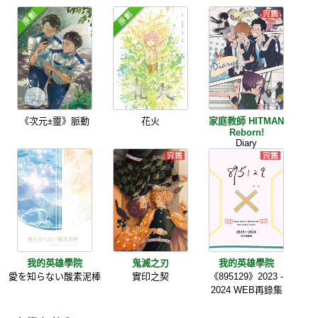
《次元±靈》脈動
花火
家庭教師 HITMAN
Reborn!
Diary
我的英雄學院
鬼滅之刃
我的英雄學院
愛を知らない酸素泥棒
實印之契
《895129》2023 -
2024 WEB再錄集