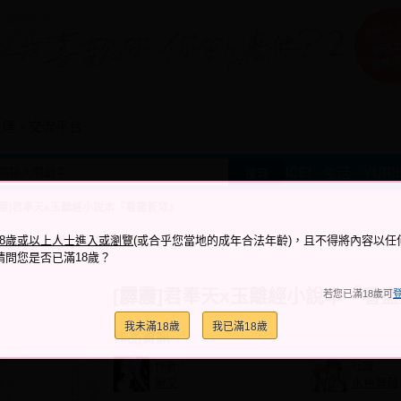
宣傳、交流平台
ICE!
YURI!!
生活
搜尋
霹靂]君奉天x玉離經小說本『看盡蒼穹』
跟它說讚
加入喜愛
加入筆記
18歲或以上人士進入或瀏覽
(或合乎您當地的成年合法年齡)，且不得將內容以任
+2
+1
請問您是否已滿18歲？
[霹靂]君奉天x玉離經小說本『看
若您已滿18歲可
我未滿18歲
我已滿18歲
作品資訊
作者：
社團：
昕又
水色薔薇