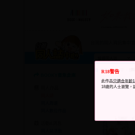
台灣的同人資訊集中
首頁
同人誌
[
R18警告
BOOKY書集倉庫
瀏覽次數
此作品
只適合年齡
2124
18歲的人士瀏覽，
同人作品
同人誌
同人周邊
同人數位作品
活動&消息
同人誌活動