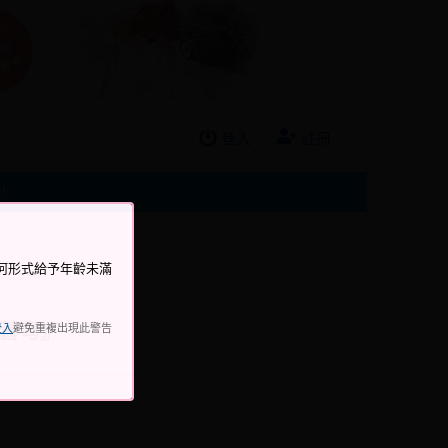
登入
註冊
!
何形式給予年齡未滿
盡蒼穹』
登入
避免重複出現此警告