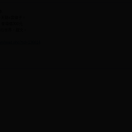
本
+天跡x雲徽子。
會場價300元
平行世界，甜文。
com/read.php?tid=136614