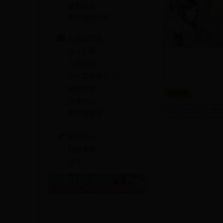
最新消息
同人相關店家
宣傳&交流
同人社團
工作委託
同人宣傳看板
3
繪圖藝廊
作品標籤
交流中心
BL
君奉天
玉離經
攤位轉讓區
會員中心
註冊會員
登入