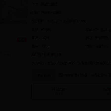
作品：
霹靂布袋戲
配對：君奉天x玉離經
性質屬性：女性向18+ 布袋戲類 小說本
規格：A5右翻
出版日期：
2017-
頁數：180頁
裝訂：無線膠裝
售價：300元
內頁：黑白影印
已完售不會加印
砂糖
本子中心：君奉天x玉離經中心，少量墨傾池x遠滄溟+天
有特典 特典小說，須看盡蒼穹+
特別說明
NT$180
低實
4
電子書