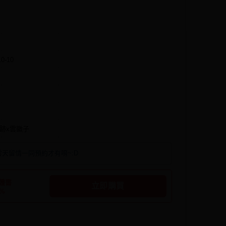
10-10
跡x雲徽子
雲天留情一同預約才有唷~:D
體書
立即購買
0%