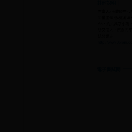
其他說明
君奉天x玉離經中心
少量墨傾池x遠滄溟
A5，約六萬字小說，
昕又個人，原劇向
試閱請走：
http://www.36rain.
電子書試閱