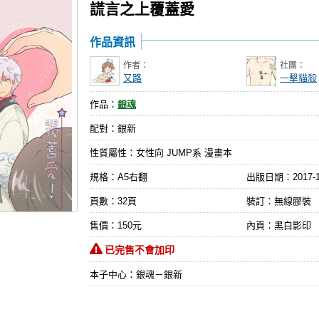
謊言之上覆蓋愛
作品資訊
作者：
社團：
又路
一擊貓殺
作品：
銀魂
配對：銀新
性質屬性：女性向 JUMP系 漫畫本
規格：A5右翻
出版日期：
2017-
頁數：32頁
裝訂：無線膠裝
售價：150元
內頁：黑白影印
已完售不會加印
本子中心：銀魂－銀新