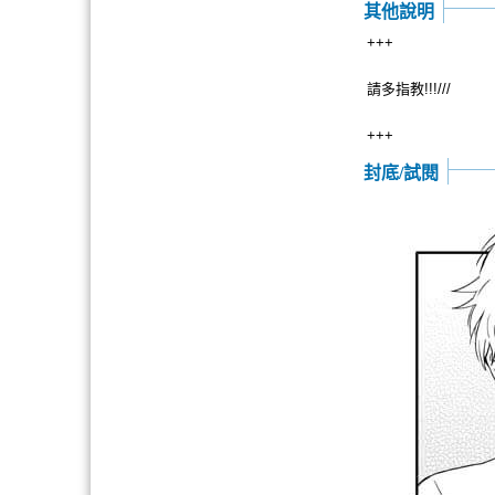
其他說明
+++
請多指教!!!///
+++
封底/試閱