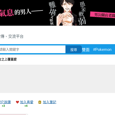
宣傳、交流平台
#Pokemon
雙面
搜尋
言之上覆蓋愛
跟它說讚
加入喜愛
加入筆記
+3
+4