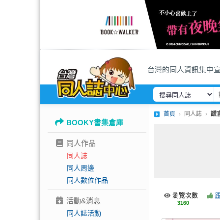
台灣的同人資訊集中
首頁
同人誌
謊
BOOKY書集倉庫
同人作品
同人誌
同人周邊
同人數位作品
瀏覽次數
活動&消息
3160
同人誌活動