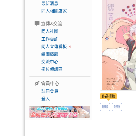
最新消息
同人相關店家
宣傳&交流
同人社團
工作委託
同人宣傳看板
4
繪圖藝廊
交流中心
攤位轉讓區
會員中心
註冊會員
作品標籤
登入
銀魂
銀新