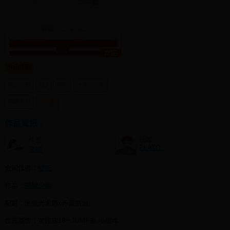
同人社團
工作委託
同人宣傳看板
作品標籤
繪圖藝廊
排球少年
HQ
兔赤
木兔光太郎
交流中心
赤葦京治
合同本
攤位轉讓區
作品資訊
會員功能選單
作者：
社團：
會員中心
PLATO .
言墟
註冊會員
合同作者：
使西
登入
作品：
排球少年
配對：木兔光太郎x赤葦京治
性質屬性：女性向18+ JUMP系 小說本