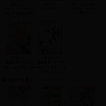
排球少年
排球少年
【HQ｜岩及】Little
Crow Captains
Pale Green Riding
飯糰宮中心／北治北
Hood（先行無料）
《嗨，向你推薦我的口
袋名單！》
排球少年
排球少年
【排球少年】ここだけ
【排球少年】告白要在
の話 [只跟你說喔] 日谷
至高點一決勝負！（兔
本
赤無料小說本）
同作者其他作品