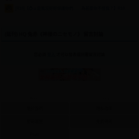
[R18]【💍🍙是我沒好好保護你們……為甚麼你不怪我？】R18乙棘《Poker Face》* 含本篇劇情
(延刊) HQ 兔赤《神様のニセモノ》 留言討論
您必須
登入
才可以發表或回覆留言討論
About
Policy
關於我們
隱私政策
更新履歷
免責聲明
Plurk