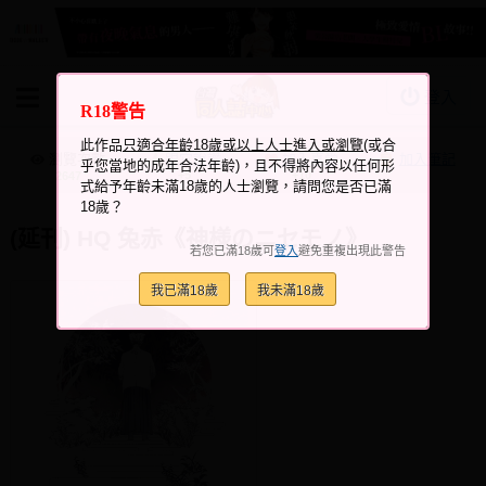
登入
R18警告
BOOKY書集倉庫
此作品
只適合年齡18歲或以上人士進入或瀏覽
(或合
同人作品
瀏覽次數
跟它說讚
加入喜愛
加入筆記
乎您當地的成年合法年齡)，且不得將內容以任何形
+5
+10
2647
式給予年齡未滿18歲的人士瀏覽，請問您是否已滿
同人誌
18歲？
同人周邊
(延刊) HQ 兔赤《神様のニセモノ》
若您已滿18歲可
登入
避免重複出現此警告
同人數位作品
我已滿18歲
我未滿18歲
活動&消息
同人誌活動
最新消息
同人相關店家
宣傳&交流