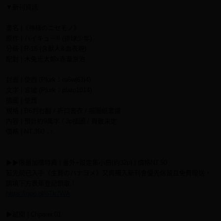
▼新刊資訊
書名 |《神様のニセモノ》
原作 | ハイキュー!! (排球少年)
分級 | R-18 (含獸人&血表現)
配對 | 木兔光太郎x赤葦京治
封面 | 使西 (Plurk：ru6wj61j4)
文字 | 言墟 (Plurk：plato1014)
插圖 | 使西
規格 | B6判右翻 / 折口書衣 / 描圖紙書腰
內容 | 預計約9萬字 / 3p插圖 / 頁數未定
價格 | NT.350 ↓↑
▶▶限量加購特典 | 番外+設定集小冊(約32p) | 價格NT.50
若先前已入手《生贄のハナヨメ》又再購入新刊會優先保留且免費贈送，
請填下方表單登記領取！
https://goo.gl/oTk7WA
▶試閱 | Chpater.01