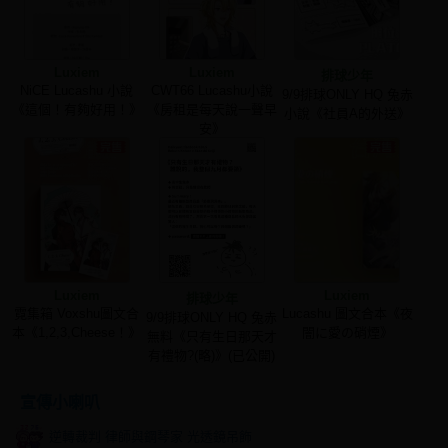
Luxiem
Luxiem
排球少年
NiCE Lucashu 小說
CWT66 Lucashu小說
9/9排球ONLY HQ 兔赤
《這個！有夠好用！》
《房租是每天說一聲早
小說《社員A的外送》
安》
Luxiem
Luxiem
排球少年
霓集箱 Voxshu圖文合
Lucashu 圖文合本《夜
9/9排球ONLY HQ 兔赤
本《1,2,3,Cheese！》
闇に愛の硝煙》
無料《只有生日那天才
有禮物?(略)》(已公開)
宣傳小喇叭
逆轉裁判 律師與鋼琴家 光透鏡吊飾