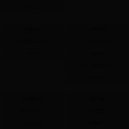
Facebook
Contact
Content
聯絡我們
同人活動資訊
檢舉與回報
同人誌作品
許願池
同人周邊作品
同人數位作品
BOOKY
Help
Ad
繪圖藝廊作品
刊登廣告
同人交流中心
合作提案
Q&A問與答
贊助我們