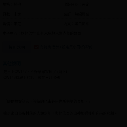
規格：其他
出版日期：
未定
頁數：未定
裝訂：無線膠裝
售價：未定
內頁：黑白影印
本子中心：妖怪架空 山神木兔與人類赤葦的故事
有特典 番外+設定集小冊(約32p)
特別說明
其他說明
趕不上CWT47，不好意思窗掉了 (跪下)
CWT48有報上的話，會在三月出刊
「即便揭穿謊言，等待的也未必是你所期望的真相。」
這是來自梟谷村落的人類少年，與他信奉的山神相遇後所迎來的悲劇。