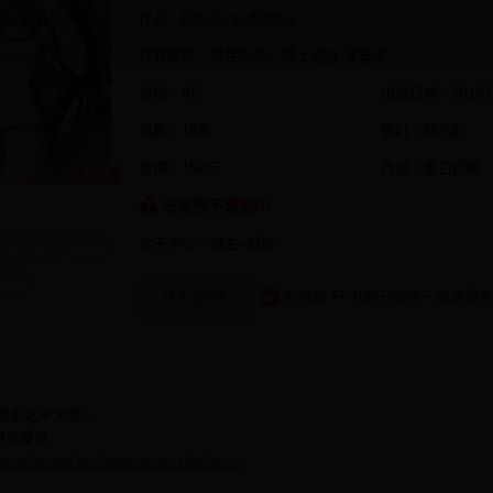
作品：
Fate/GrandOrder
性質屬性：男性向18+ 線上遊戲 漫畫本
規格：B5
出版日期：
2018-
頁數：16頁
裝訂：騎馬釘
售價：150元
內頁：黑白印刷
已完售不會加印
本子中心：御主×師匠
randOrder
FGO
卡哈
有特典 FF31新刊套組一組享優惠
特別說明
畫本之中文版。
組享優惠
www.akaneiro.biz/home/event.php?lan=c