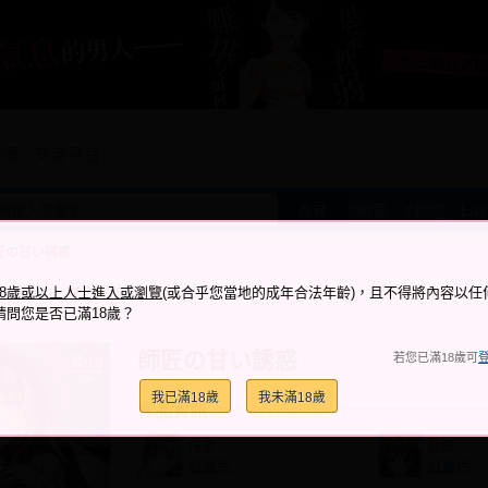
宣傳、交流平台
Lux
#胸章
#和紙
搜尋
匠の甘い誘惑
跟它說讚
加入喜愛
加入筆記
18歲或以上人士進入或瀏覽
(或合乎您當地的成年合法年齡)，且不得將內容以任
+4
+11
請問您是否已滿18歲？
師匠の甘い誘惑
若您已滿18歲可
我已滿18歲
我未滿18歲
作品資訊
作者：
社團：
紅音色
紅音色