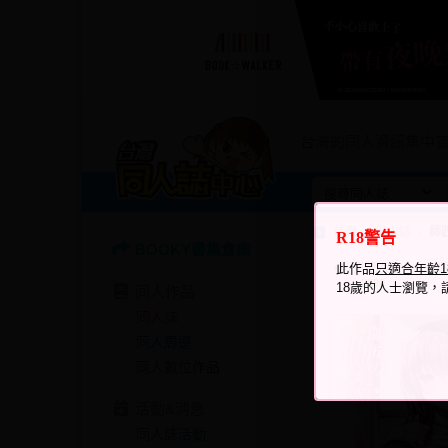
台灣的同人資訊集中
首頁
同人誌
師
R18警告
BOOKY書集倉庫
瀏覽次數
此作品
只適合年齡
2589
18歲的人士瀏覽，
同人作品
同人誌
同人周邊
同人數位作品
活動&消息
同人誌活動