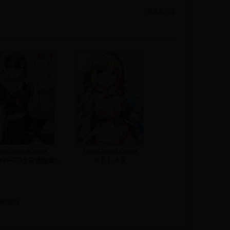
檢舉此作品
ate/GrandOrder
Fate/Grand Order
NY<FGO全彩插圖集>
ＲＥＬＡＸ
喵嗚嗚