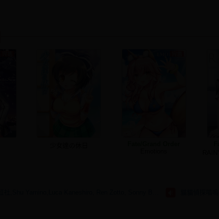
Fate/Grand Order
F
少女達の休日
Emotions
RAI
NijisanjiEN,彩虹社,Shu Yamino,Luca Kaneshiro, Ren Zotto, Sonny Brisko, NOVA, にじさんじ
貓貓偵探喵嗚