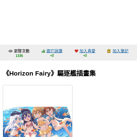
同人社團
工作委託
同人宣傳看板
繪圖藝廊
瀏覽次數
跟它說讚
加入喜愛
加入筆記
交流中心
+2
+2
1335
攤位轉讓區
《Horizon Fairy》驅逐艦插畫集
會員功能選單
會員中心
註冊會員
登入