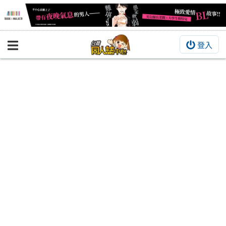
登入
BOOKY書集倉庫
同人作品
同人誌
同人周邊
同人數位作品
活動&消息
同人誌活動
最新消息
同人相關店家
宣傳&交流