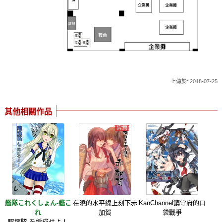
上傳於: 2018-07-25
其他相關作品
艦隊これくしょん-艦こ
在曉的水平線上刻下赤
KanChannel鎮守府的口
れ
加賀
袋戰爭
駆逐隊 を編成せよ！