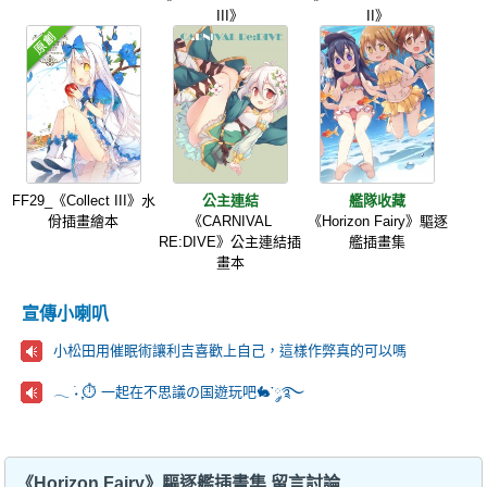
III》
II》
FF29_《Collect III》水
公主連結
艦隊收藏
佾插畫繪本
《CARNIVAL
《Horizon Fairy》驅逐
RE:DIVE》公主連結插
艦插畫集
畫本
宣傳小喇叭
小松田用催眠術讓利吉喜歡上自己，這樣作弊真的可以嗎
𓂃 ࣪˖ ִֶָ⏱️ 一起在不思議の国遊玩吧🐇་༘࿐
《Horizon Fairy》驅逐艦插畫集 留言討論