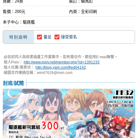
頁數：24頁
裝訂：騎馬釘
售價：200元
內頁：全彩印刷
本子中心：驅逐艦
量足
接受簽名
特別說明
@目前同人與商業插畫工作慕集中，如有需合作，歡迎用E-mail聯繫。
個人Pixiv：
http://www.pixiv.net/member.php?id=1391233
個人社團-隨意坊：
http://blog.yam.com/fred04142
繪圖合作連絡信箱：
wind7626@msn.com
封底/試閱