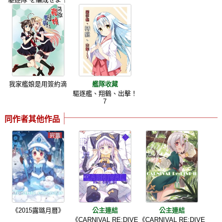
我家艦娘是用簽約滴
艦隊收藏
驅逐艦、翔鶴、出擊！
7
同作者其他作品
《2015露璐月曆》
公主連結
公主連結
《CARNIVAL RE:DIVE
《CARNIVAL RE:DIVE