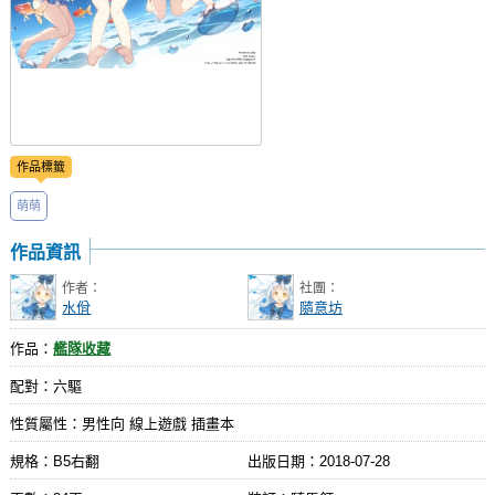
作品標籤
萌萌
作品資訊
作者：
社團：
水佾
隨意坊
作品：
艦隊收藏
配對：六驅
性質屬性：男性向 線上遊戲 插畫本
規格：B5右翻
出版日期：
2018-07-28