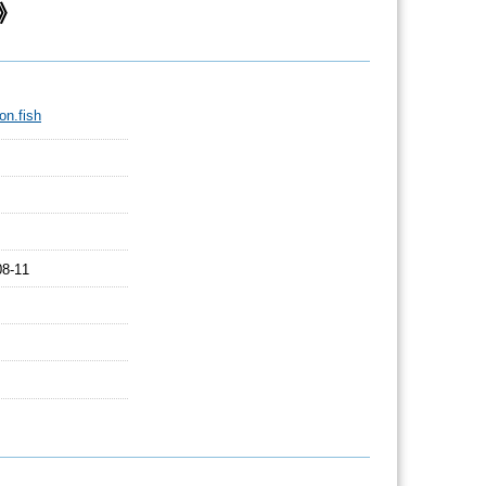
》
on.fish
08-11