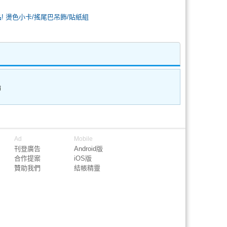
品! 燙色小卡/搖尾巴吊飾/貼紙組
論
Ad
Mobile
刊登廣告
Android版
合作提案
iOS版
贊助我們
結帳精靈