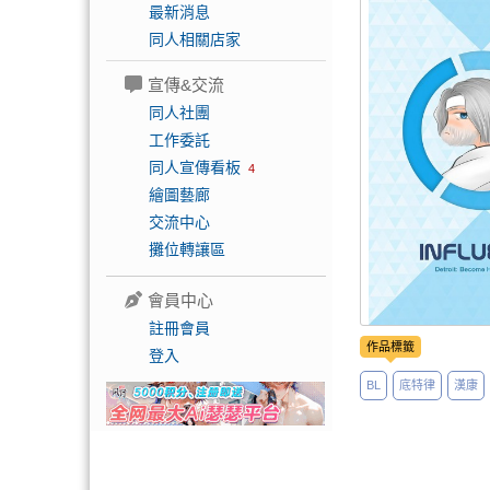
最新消息
同人相關店家
宣傳&交流
同人社團
工作委託
同人宣傳看板
4
繪圖藝廊
交流中心
攤位轉讓區
會員中心
註冊會員
作品標籤
登入
BL
底特律
漢康