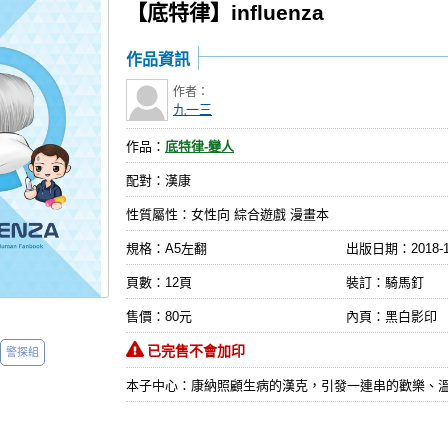
【底特律】influenza
作品資訊
作者：
九一三
作品：
底特律-變人
配對：漢康
性質屬性：女性向 綜合遊戲 漫畫本
規格：A5左翻
出版日期：
2018-
頁數：12頁
裝訂：騎馬釘
售價：80元
內頁：黑白影印
已完售不會加印
警探組
本子中心：康納照顧生病的漢克，引發一連串的歡樂、