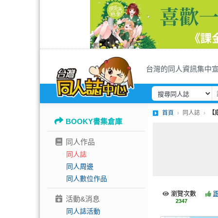
台灣的同人資訊集中
首頁
同人誌
【底
BOOKY書集倉庫
同人作品
同人誌
同人周邊
同人數位作品
瀏覽次數
活動&消息
2347
同人誌活動