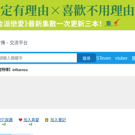
宣傳、交流平台
STeven
vtuber
搜尋
特律】influenza
跟它說讚
加入喜愛
加入筆記
+2
+2