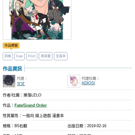
作品標籤
四格
Fate
FGO
男英靈
全員本
作品資訊
代理：
代理社團：
ADIOS!
芃芃
作者/社團：樂落LELO
作品：
Fate/Grand Order
性質屬性：一般向 線上遊戲 漫畫本
規格：B5右翻
出版日期：
2019-02-16