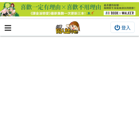
登入
BOOKY書集倉庫
同人作品
同人誌
同人周邊
同人數位作品
活動&消息
同人誌活動
最新消息
同人相關店家
宣傳&交流