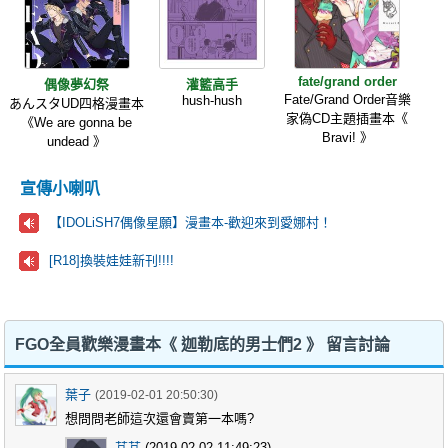
fate/grand order
偶像夢幻祭
灌籃高手
Fate/Grand Order音樂
hush-hush
あんスタUD四格漫畫本
家偽CD主題插畫本《
《We are gonna be
Bravi! 》
undead 》
宣傳小喇叭
【IDOLiSH7偶像星願】漫畫本-歡迎來到愛娜村！
[R18]換裝娃娃新刊!!!!
FGO全員歡樂漫畫本《 迦勒底的男士們2 》 留言討論
葉子
(2019-02-01 20:50:30)
想問問老師這次還會賣第一本嗎?
芃芃
(2019-02-02 11:49:23)