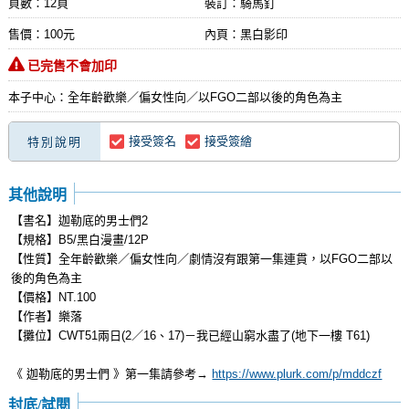
頁數：12頁
裝訂：騎馬釘
售價：100元
內頁：黑白影印
已完售不會加印
本子中心：全年齡歡樂／偏女性向／以FGO二部以後的角色為主
接受簽名
接受簽繪
特別說明
其他說明
【書名】迦勒底的男士們2
【規格】B5/黑白漫畫/12P
【性質】全年齡歡樂／偏女性向／劇情沒有跟第一集連貫，以FGO二部以
後的角色為主
【價格】NT.100
【作者】樂落
【攤位】CWT51兩日(2／16、17)－我已經山窮水盡了(地下一樓 T61)
《 迦勒底的男士們 》第一集請參考→
https://www.plurk.com/p/mddczf
封底/試閱