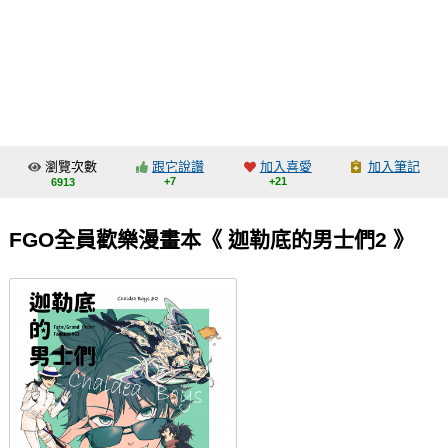
同人社團
工作委託
同人宣傳看板
繪圖藝廊
瀏覽次數
跟它說讚
加入喜愛
加入筆記
交流中心
+7
+21
6913
攤位轉讓區
FGO全員歡樂漫畫本《 迦勒底的男士們2 》
會員功能選單
會員中心
註冊會員
登入