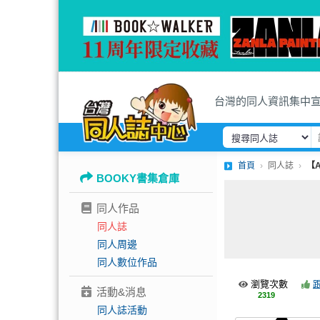
台灣的同人資訊集中
首頁
同人誌
【A
BOOKY書集倉庫
同人作品
同人誌
同人周邊
同人數位作品
瀏覽次數
活動&消息
2319
同人誌活動