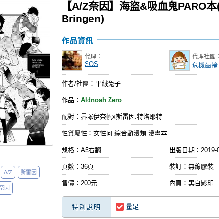
【A/Z奈因】海盜&吸血鬼PARO本(Die L
Bringen)
作品資訊
代理：
代理社團
SOS
危機齒輪
作者/社團：平絨兔子
作品：
Aldnoah Zero
配對：界塚伊奈帆x斯雷因.特洛耶特
性質屬性：女性向 綜合動漫類 漫畫本
規格：A5右翻
出版日期：
2019-
頁數：36頁
裝訂：無線膠裝
A/Z
斯雷因
售價：200元
內頁：黑白影印
奈因
量足
特別說明