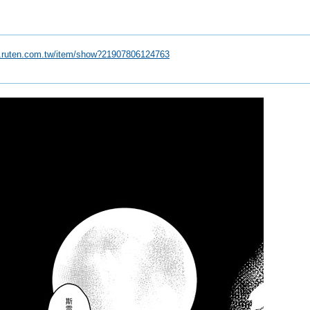
s.ruten.com.tw/item/show?21907806124763