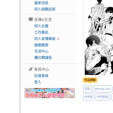
最新消息
同人相關店家
宣傳&交流
同人社團
工作委託
同人宣傳看板
4
繪圖藝廊
交流中心
攤位轉讓區
會員中心
註冊會員
作品標籤
登入
惡搞
Aldnoah.Zero
伊奈帆
伊奈斯雷