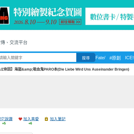
宣傳、交流平台
Fate/
ICE!
#原創
搜尋
/Z奈因】海盜&amp;吸血鬼PARO本(Die Liebe Wird Uns Auseinander Bringen)
跟它說讚
加入喜愛
加入筆記
+5
+6