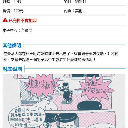
頁數：16頁
裝訂：騎馬釘
售價：120元
內頁：其他
已完售不會加印
本子中心：全員向
其他說明
空条承太郎在杜王町時臨時被叫去出差了，徐倫跟著東方仗助、虹村億
泰、支倉未起隆三個男子高中生會發生什麼樣的事情呢！
封底/試閱