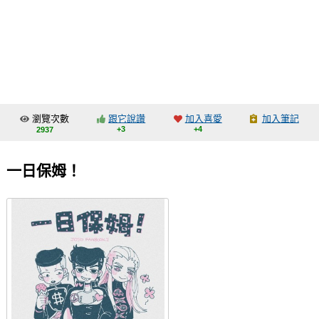
同人社團
工作委託
同人宣傳看板
繪圖藝廊
瀏覽次數
跟它說讚
加入喜愛
加入筆記
交流中心
+3
+4
2937
攤位轉讓區
一日保姆！
會員功能選單
會員中心
註冊會員
登入