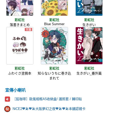
彩虹社
彩虹社
彩虹社
Blue Summer
落書きまとめ
生きがい
彩虹社
彩虹社
彩虹社
ふわぐさ塗鴉本
知らないうちに巻き込
生きがい_番外篇
まれて
宣傳小喇叭
［狐咖啡］歐風相框A5收納盒/ 護照套 / 轉印貼
NiCE2🧡🎤🧡🎤大阪夢幻之夜🧡🎤🧡🎤本舖認親卡