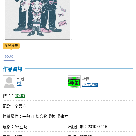
作品標籤
JOJO
作品資訊
作者：
社團：
😼
小牛罐頭
作品：
JOJO
配對：全員向
性質屬性：一般向 綜合動漫類 漫畫本
規格：A6左翻
出版日期：
2019-02-16