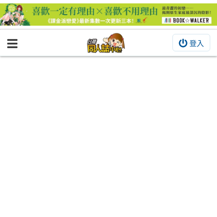
登入
BOOKY書集倉庫
同人作品
同人誌
同人周邊
同人數位作品
活動&消息
同人誌活動
最新消息
同人相關店家
宣傳&交流