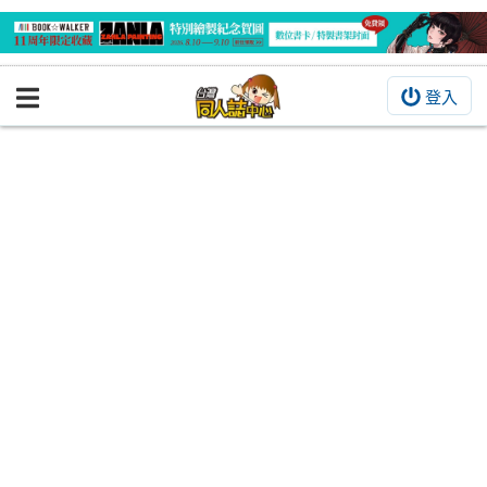
登入
BOOKY書集倉庫
同人作品
同人誌
同人周邊
同人數位作品
活動&消息
同人誌活動
最新消息
同人相關店家
宣傳&交流