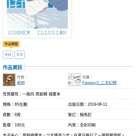
作品標籤
原創
彩本
作品資訊
作者：
社團：
欸府
Fantasy2_二次幻想
性質屬性：一般向 原創類 插畫本
規格：B5左翻
出版日期：
2019-08-11
頁數：8頁
裝訂：騎馬釘
售價：100元
內頁：全彩印刷
本子中心：原創插畫本，少女遇見少女，在夏日進行了一場錯覺旅程。