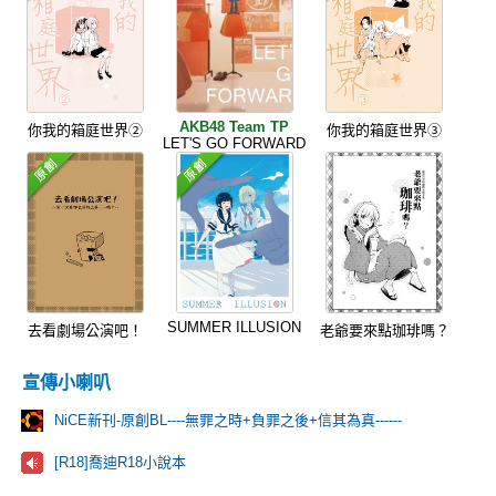
AKB48 Team TP
你我的箱庭世界②
你我的箱庭世界③
LET'S GO FORWARD
SUMMER ILLUSION
去看劇場公演吧！
老爺要來點珈琲嗎？
宣傳小喇叭
NiCE新刊-原創BL----無罪之時+負罪之後+信其為真------
[R18]喬迪R18小說本