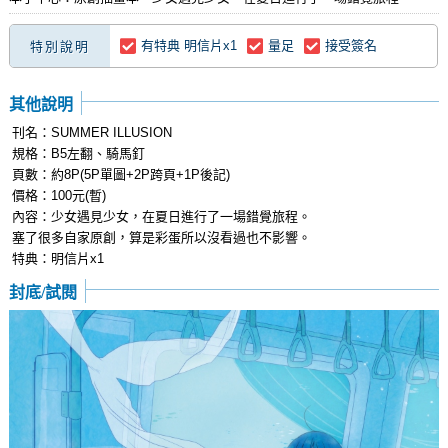
有特典 明信片x1
量足
接受簽名
特別說明
其他說明
刊名：SUMMER ILLUSION
規格：B5左翻、騎馬釘
頁數：約8P(5P單圖+2P跨頁+1P後記)
價格：100元(暫)
內容：少女遇見少女，在夏日進行了一場錯覺旅程。
塞了很多自家原創，算是彩蛋所以沒看過也不影響。
特典：明信片x1
封底/試閱