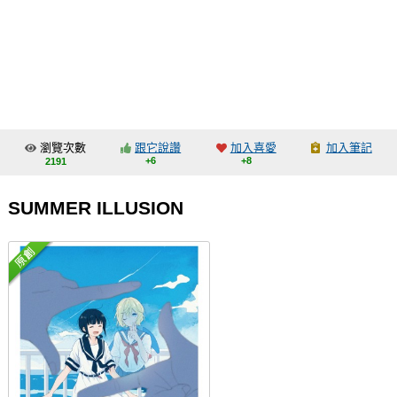
同人社團
工作委託
同人宣傳看板
繪圖藝廊
瀏覽次數
跟它說讚
加入喜愛
加入筆記
交流中心
+6
+8
2191
攤位轉讓區
SUMMER ILLUSION
會員功能選單
會員中心
註冊會員
登入