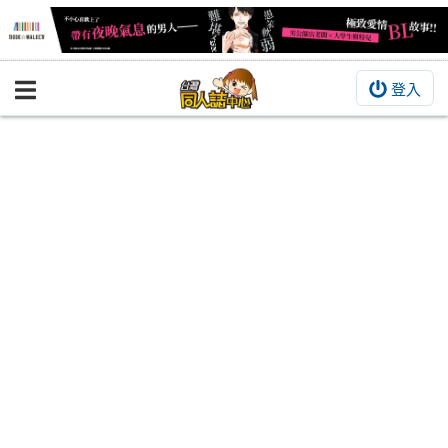
登入
BOOKY書集倉庫
同人作品
同人誌
同人周邊
同人數位作品
活動&消息
同人誌活動
最新消息
同人相關店家
宣傳&交流