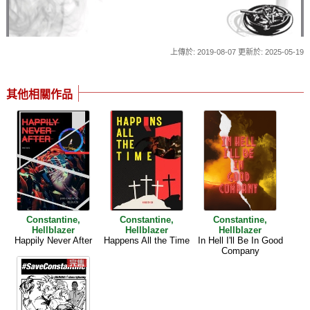
上傳於: 2019-08-07 更新於: 2025-05-19
其他相關作品
Constantine,
Constantine,
Constantine,
Hellblazer
Hellblazer
Hellblazer
Happily Never After
Happens All the Time
In Hell I'll Be In Good
Company