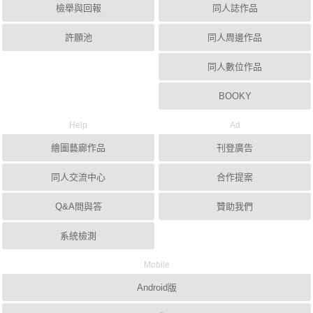
檢舉與回報
同人誌作品
許願池
同人周邊作品
同人數位作品
BOOKY
Help
Ad
繪圖藝廊作品
刊登廣告
同人交流中心
合作提案
Q&A問與答
贊助我們
系統檢測
Mobile
Android版