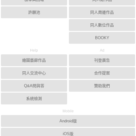
許願池
同人周邊作品
同人數位作品
BOOKY
Help
Ad
繪圖藝廊作品
刊登廣告
同人交流中心
合作提案
Q&A問與答
贊助我們
系統檢測
Mobile
Android版
iOS版