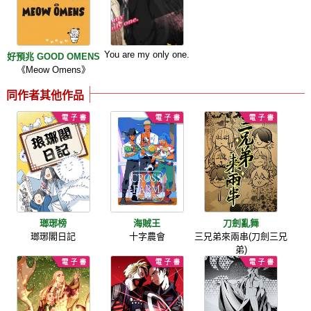
You are my only one.
好預兆 GOOD OMENS
《Meow Omens》
同作者其他作品
瑯琊榜
海賊王
刀劍亂舞
瑯琊閣日記
十字農會
三兄弟來兩串(刀劍三兄
弟)