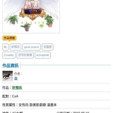
作品標籤
BL
好預兆
good omens
克羅里
Crowley
亞茨拉斐爾
Aziraphale
作品資訊
作者：
澈
作品：
好預兆
配對：CxA
性質屬性：女性向 歐美影劇類 漫畫本