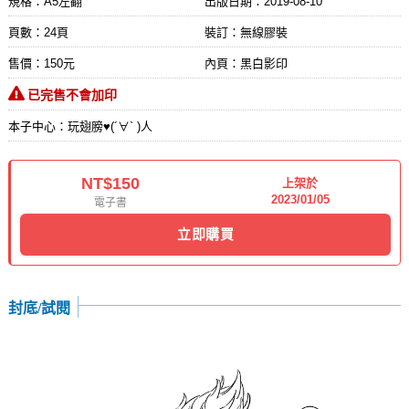
規格：A5左翻
出版日期：
2019-08-10
頁數：24頁
裝訂：無線膠裝
售價：150元
內頁：黑白影印
已完售不會加印
本子中心：玩翅膀♥(´∀` )人
NT$150
上架於
2023/01/05
電子書
立即購買
封底/試閱