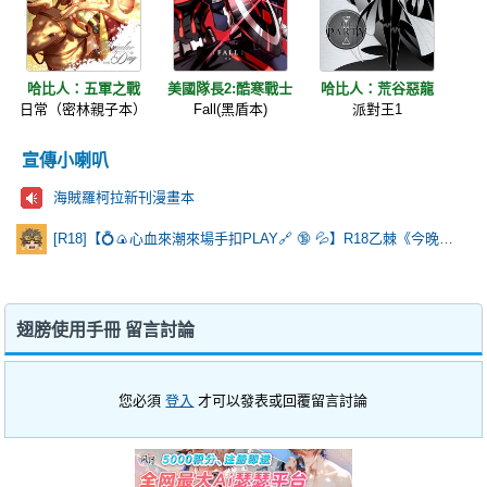
哈比人：五軍之戰
美國隊長2:酷寒戰士
哈比人：荒谷惡龍
日常（密林親子本）
Fall(黑盾本)
派對王1
宣傳小喇叭
海賊羅柯拉新刊漫畫本
[R18]【💍🍙心血來潮來場手扣PLAY🔗 🔞 💦】R18乙棘《今晚有一點點特別》
翅膀使用手冊 留言討論
您必須
登入
才可以發表或回覆留言討論