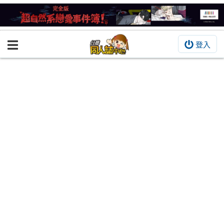
登入
BOOKY書集倉庫
同人作品
同人誌
同人周邊
同人數位作品
活動&消息
同人誌活動
最新消息
同人相關店家
宣傳&交流