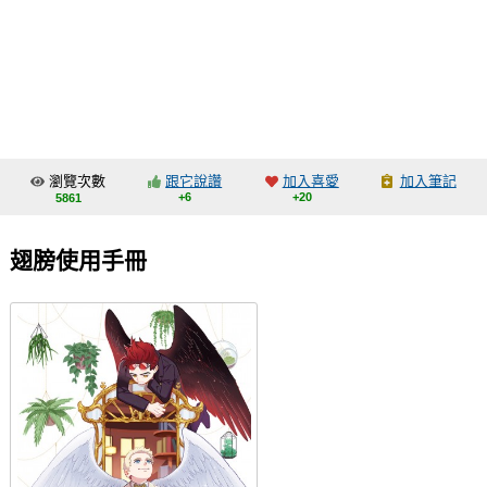
同人社團
工作委託
同人宣傳看板
繪圖藝廊
瀏覽次數
跟它說讚
加入喜愛
加入筆記
交流中心
+6
+20
5861
攤位轉讓區
翅膀使用手冊
會員功能選單
會員中心
註冊會員
登入