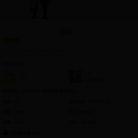
同人社團
工作委託
同人宣傳看板
作品標籤
繪圖藝廊
BL
R18
惡魔受
好預兆
突發
交流中心
攤位轉讓區
作品資訊
作者：
社團：
會員功能選單
ZIYO
粽媽媽肉舖
會員中心
性質屬性：女性向18+ 歐美影劇類 漫畫本
註冊會員
規格：A5
出版日期：
2019-08-10
登入
頁數：16頁
裝訂：騎馬釘
售價：100元
內頁：黑白影印
已完售不會加印