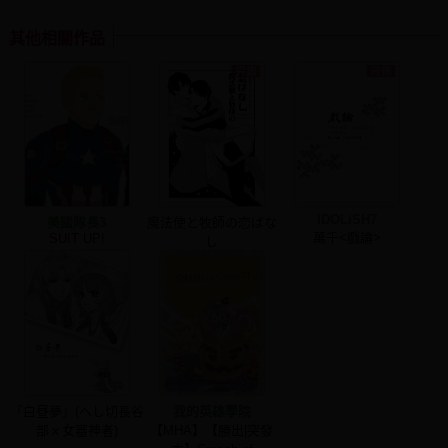
其他相關作品
IDOLiSH7
美國隊長3
魔法使と牧師の恋ばな
萬千<戲論>
SUIT UP!
し
「白昼夢」(へし切長谷
我的英雄學院
部ｘ女審神者)
【MHA】【勝出|突發