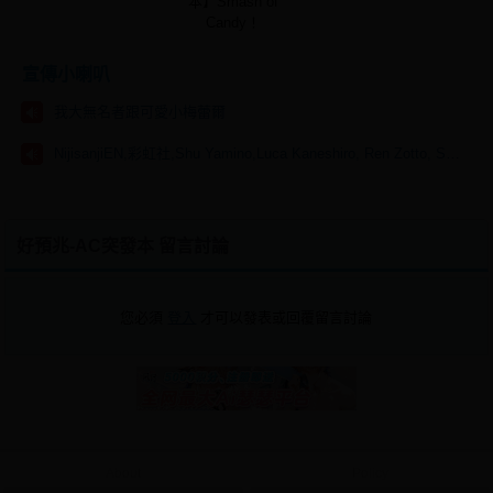
本】Smash of
Candy！
宣傳小喇叭
我大無名者跟可愛小梅蕾爾
NijisanjiEN,彩虹社,Shu Yamino,Luca Kaneshiro, Ren Zotto, Sonny Brisko, NOVA, にじさんじ
好預兆-AC突發本 留言討論
您必須
登入
才可以發表或回覆留言討論
About
Policy