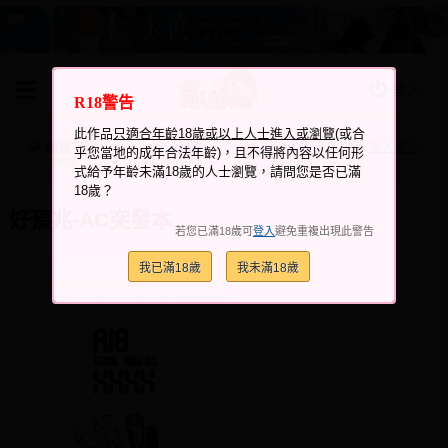
登入
R18警告
BOOKY書集倉庫
此作品
只適合年齡18歲或以上人士進入或瀏覽
(或合
同人作品
瀏覽次數
跟它說讚
加入喜愛
加入筆記
乎您當地的成年合法年齡)，且不得將內容以任何形
+3
+6
2803
式給予年齡未滿18歲的人士瀏覽，請問您是否已滿
同人誌
18歲？
同人周邊
好預兆-AC突發本
若您已滿18歲可
登入
避免重複出現此警告
同人數位作品
我已滿18歲
我未滿18歲
活動&消息
同人誌活動
最新消息
同人相關店家
宣傳&交流