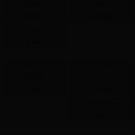
關於我們
隱私政策
更新履歷
免責聲明
Plurk
Facebook
Contact
Content
聯絡我們
同人活動資訊
檢舉與回報
同人誌作品
許願池
同人周邊作品
同人數位作品
BOOKY
Help
Ad