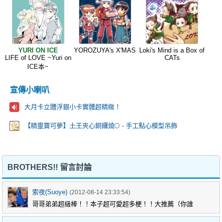
YURI ON ICE
YOROZUYA's X'MAS
Loki's Mind is a Box of
LIFE of LOVE ~Yuri on
CATs
ICE本~
宣傳小喇叭
大月卡立體浮銀小卡實體超精緻！
【精靈寶可夢】土王夾心銅鑼燒🌕 - 手工點心模型吊飾
BROTHERS!! 留言討論
索夜(Suoye)
(2012-08-14 23:33:54)
哥哥弟弟超級棒！！本子超可愛超多梗！！大推薦（你誰