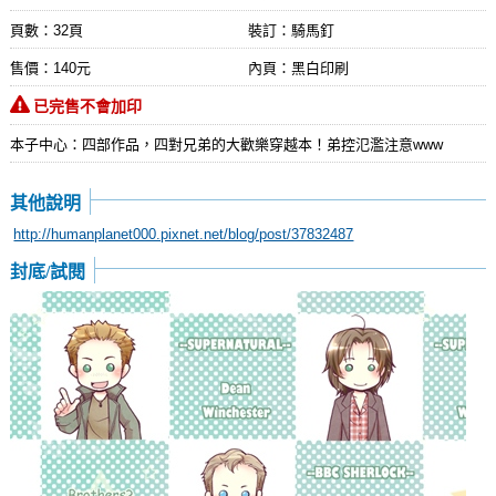
頁數：32頁
裝訂：騎馬釘
售價：140元
內頁：黑白印刷
已完售不會加印
本子中心：四部作品，四對兄弟的大歡樂穿越本！弟控氾濫注意www
其他說明
http://humanplanet000.pixnet.net/blog/post/37832487
封底/試閱