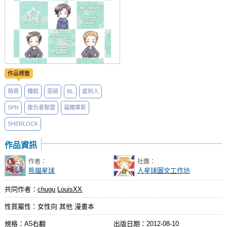
作品標籤
萌萌
糟糕
惡搞
BL
處刑人
SPN
復仇者聯盟
福爾摩斯
SHERLOCK
作品資訊
作者：
社團：
熊貓星球
人星球圖文工作坊
共同作者：
chugu
LouisXX
性質屬性：女性向 其他 漫畫本
規格：A5右翻
出版日期：
2012-08-10