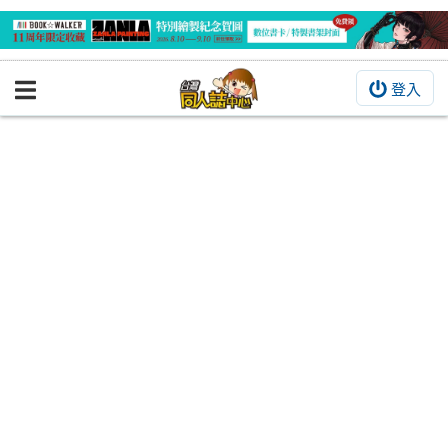
登入
BOOKY書集倉庫
同人作品
同人誌
同人周邊
同人數位作品
活動&消息
同人誌活動
最新消息
同人相關店家
宣傳&交流