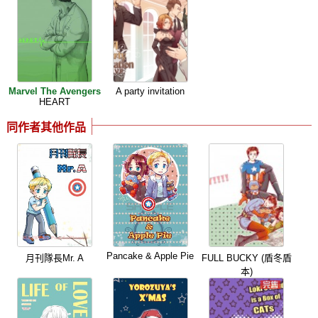
Marvel The Avengers
A party invitation
HEART
同作者其他作品
Pancake & Apple Pie
月刊隊長Mr. A
FULL BUCKY (盾冬盾
本)