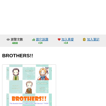
同人社團
工作委託
同人宣傳看板
繪圖藝廊
瀏覽次數
跟它說讚
加入喜愛
加入筆記
交流中心
+14
+14
4808
攤位轉讓區
BROTHERS!!
會員功能選單
會員中心
註冊會員
登入