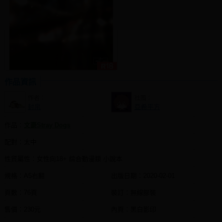
同人社團
工作委託
同人宣傳看板
繪圖藝廊
作品資訊
交流中心
作者：
社團：
攤位轉讓區
封帛
亞希平方
會員功能選單
作品：
文豪Stray Dogs
會員中心
配對：太中
註冊會員
性質屬性：女性向18+ 綜合動漫類 小說本
登入
規格：A5右翻
出版日期：
2020-02-01
頁數：76頁
裝訂：無線膠裝
售價：230元
內頁：黑白影印