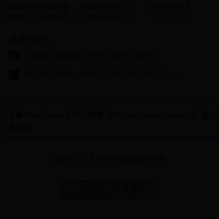
文豪Stray Dogs太中圖
【中原中也中心+太
【太宰治中心】
Missing You
文合誌《キスの魔法》
中】Re:Missing You
宣傳小喇叭
［狐咖啡］歐風相框A5收納盒/ 護照套 / 轉印貼
NiCE新刊-原創BL----無罪之時+負罪之後+信其為真------
文豪Stray Dogs太中小說本《Atypical love comedy》 留
言討論
您必須
登入
才可以發表或回覆留言討論