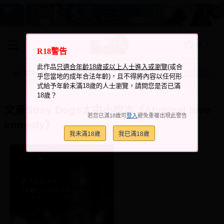
登入
R18警告
BOOKY書集倉庫
此作品
只適合年齡18歲或以上人士進入或瀏覽
(或合
同人作品
瀏覽次數
跟它說讚
加入喜愛
加入筆記
乎您當地的成年合法年齡)，且不得將內容以任何形
+3
+3
1229
式給予年齡未滿18歲的人士瀏覽，請問您是否已滿
同人誌
18歲？
同人周邊
文豪Stray Dogs太中小說本《Atypical love
若您已滿18歲可
登入
避免重複出現此警告
comedy》
同人數位作品
我未滿18歲
我已滿18歲
活動&消息
同人誌活動
最新消息
同人相關店家
宣傳&交流