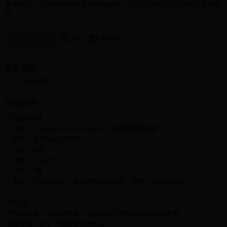
本子中心：武偵Alpha宰與港黑Omega中，設定有些特別很甜很黃的愛情喜
劇
量少
接受簽名
特別說明
販售管道
蝦皮賣場
通販
其他說明
【刊物資訊】
．刊名：《Atypical love comedy 》非典型愛情喜劇
．配對：太宰治x中原中也
．作者：封帛
．封面：
奶泡吹雪
．字數：3萬
．備註：刊物為R-18，場販將會檢查證件，不便之處請多包涵
【內容】
原作故事線，ABO世界觀，關於太和中有點特別的愛情故事
很甜很黃，混了一點搞笑元素進去