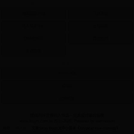
Help
Ad
繪圖藝廊作品
刊登廣告
同人交流中心
合作提案
Q&A問與答
贊助我們
系統檢測
Mobile
Android版
iOS版
結帳精靈
提供同好宣傳同人作品、交流或討論的服務
www.doujin.com.tw 2011-2026, Powered by wsmwason
首頁
同人誌
文豪Stray Dogs太中小說本《Atypical love comedy》