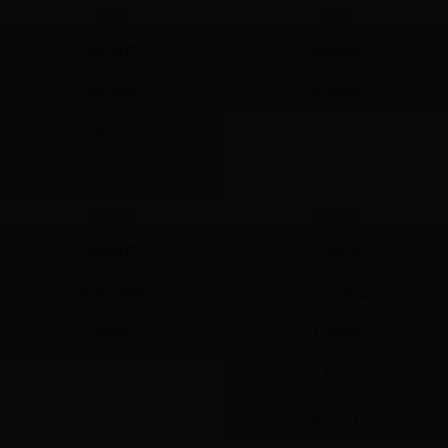
About
Policy
關於我們
隱私政策
更新履歷
免責聲明
Plurk
Facebook
Contact
Content
聯絡我們
同人活動資訊
檢舉與回報
同人誌作品
許願池
同人周邊作品
同人數位作品
BOOKY