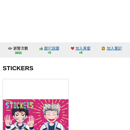
同人社團
工作委託
同人宣傳看板
繪圖藝廊
瀏覽次數
跟它說讚
加入喜愛
加入筆記
交流中心
+5
+8
3655
攤位轉讓區
STICKERS
會員功能選單
會員中心
註冊會員
登入