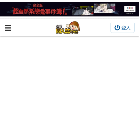
登入
BOOKY書集倉庫
同人作品
同人誌
同人周邊
同人數位作品
活動&消息
同人誌活動
最新消息
同人相關店家
宣傳&交流