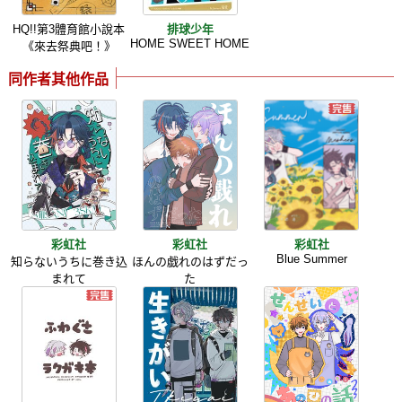
HQ!!第3體育館小說本
排球少年
HOME SWEET HOME
《來去祭典吧！》
同作者其他作品
彩虹社
彩虹社
彩虹社
Blue Summer
知らないうちに巻き込
ほんの戯れのはずだっ
まれて
た