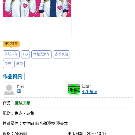
作品標籤
排球少年
HQ
木兔光太郎
赤葦京治
兔赤
赤兔
作品資訊
作者：
社團：
😼
小牛罐頭
作品：
排球少年
配對：兔赤、赤兔
性質屬性：女性向 綜合動漫類 漫畫本
規格：A5右翻
出版日期：
2020-10-17