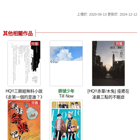
上傳於: 2020-09-13 更新於: 2024-12-12
其他相關作品
HQ!!三館組無料小說
排球少年
[HQ!!赤葦/木兔] 痊癒在
Till Now
《走第一個的是誰？》
凌晨三點的不眠症