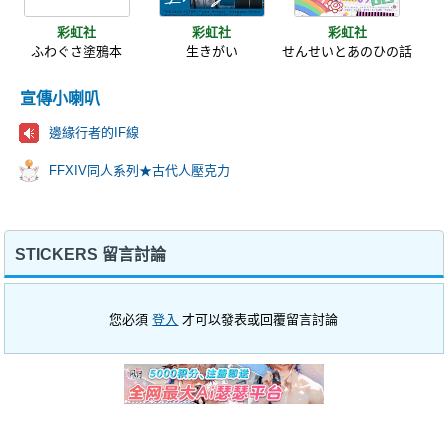
彩虹社
彩虹社
彩虹社
ふわぐさ塗鴉本
生きがい
せんせいとあのひの話
宣傳小喇叭
邊緣行者的IF線
FFXIV同人系列★古代人壓克力
STICKERS 留言討論
您必須
登入
才可以發表或回覆留言討論