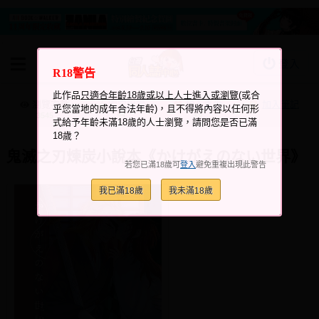
登入
R18警告
BOOKY書集倉庫
此作品
只適合年齡18歲或以上人士進入或瀏覽
(或合
同人作品
瀏覽次數
跟它說讚
加入喜愛
加入筆記
乎您當地的成年合法年齡)，且不得將內容以任何形
+4
+9
3545
式給予年齡未滿18歲的人士瀏覽，請問您是否已滿
同人誌
18歲？
同人周邊
鬼滅之刃煉炭小說本《かけがえのない世界》
若您已滿18歲可
登入
避免重複出現此警告
同人數位作品
我已滿18歲
我未滿18歲
活動&消息
同人誌活動
最新消息
同人相關店家
宣傳&交流