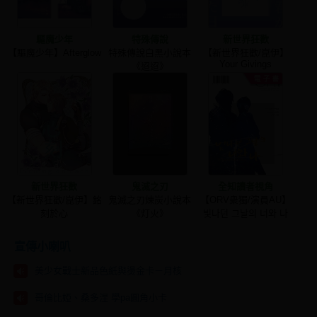
驅魔少年
特殊傳說
新世界狂歡
【驅魔少年】Afterglow
特殊傳說白黑小說本
【新世界狂歡/崑伊】
Your Givings
《迢迢》
新世界狂歡
鬼滅之刃
全知讀者視角
【新世界狂歡/崑伊】銘
鬼滅之刃煉炭小說本
【ORV衆獨/演員AU】
刻於心
《灯火》
빛나던 그날의 너와 나
宣傳小喇叭
美少女戰士新品色紙與燙金卡－月核
哥倫比婭、桑多涅 學pa圓角小卡