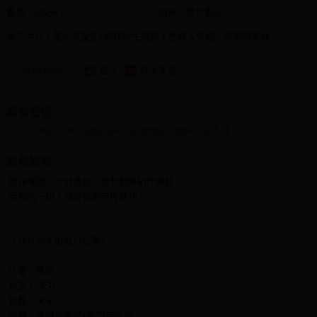
售價：330元
內頁：黑白影印
本子中心：鬼化炭設定+原作衍生短篇，性癖大集結，煉炭萬萬歲。
量足
接受簽名
特別說明
販售管道
https://fanhouse.waca.ec/product/detail/686531
通販
其他說明
無論晴雨，不分晝夜，我們都將相伴彼此。
而你的一切，就是我的無可替代。
《かけがえのない世界》
作者：縴雨
封面：HEU
視覺：uca
配對：煉獄杏壽郎x竈門炭治郎