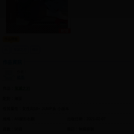
同人社團
工作委託
同人宣傳看板
作品標籤
繪圖藝廊
BL
鬼滅之刃
煉炭
交流中心
攤位轉讓區
作品資訊
作者：
會員功能選單
縴雨
會員中心
作品：
鬼滅之刃
註冊會員
配對：煉炭
登入
性質屬性：女性向18+ JUMP系 小說本
規格：A5變形右翻
出版日期：
2021-02-07
頁數：98頁
裝訂：無線膠裝