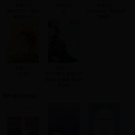
鬼滅之刃
鬼滅之刃
鬼滅之刃
【鬼滅之刃】《煉炭》
炎
《Memories》鬼滅全員
煉愛進行式
插圖本
鬼滅之刃
鬼滅之刃
《日暈》
CWT53新刊-鬼滅之刃-
流水日常-義勇x炭治郎
突發本
同作者其他作品