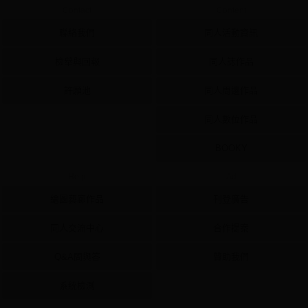
Contact
Content
聯絡我們
同人活動資訊
檢舉與回報
同人誌作品
許願池
同人周邊作品
同人數位作品
BOOKY
Help
Ad
繪圖藝廊作品
刊登廣告
同人交流中心
合作提案
Q&A問與答
贊助我們
系統檢測