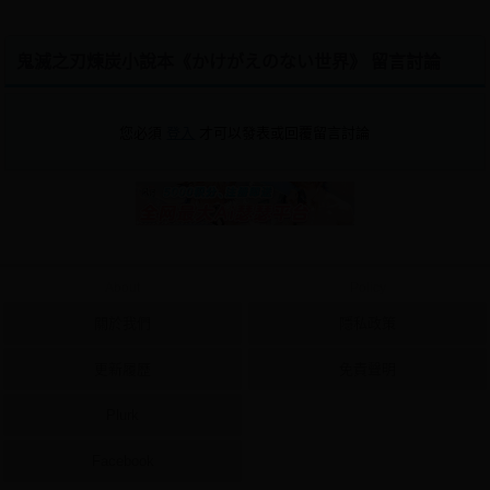
鬼滅之刃煉炭小說本《かけがえのない世界》 留言討論
您必須
登入
才可以發表或回覆留言討論
About
Policy
關於我們
隱私政策
更新履歷
免責聲明
Plurk
Facebook