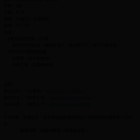
字數：3萬
分級：R-18
規格：A5變形／右翻直排
售價：NT.330
內容：
▸鬼炭設定短篇，共3篇
其他包含的私設：煉獄生還IF／煉炭繼子IF／原作結局捏造
▸原作向列車篇後短篇
白晝夢（炭治郎視角）
有終之美（杏壽郎視角）
試閱：
原作衍生｜〈白晝夢〉
https://reurl.cc/8yGL17
原作衍生｜〈有終之美〉
https://reurl.cc/4yE4D2
鬼炭設定｜〈梅雨入り〉
https://reurl.cc/L006p9
✦✦特典：因應延期，將為增加兩張雙面明信片作為特典給購買本子的同
好。
隨書附贈，無論預購或一般通販皆有。