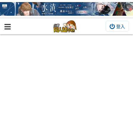
登入
BOOKY書集倉庫
同人作品
同人誌
同人周邊
同人數位作品
活動&消息
同人誌活動
最新消息
同人相關店家
宣傳&交流