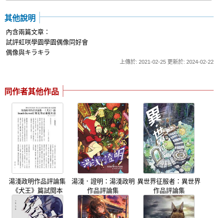
其他說明
內含兩篇文章：
試評虹咲學園學園偶像同好會
偶像與キラキラ
上傳於: 2021-02-25 更新於: 2024-02-22
同作者其他作品
湯淺政明作品評論集
湯淺．證明：湯淺政明
異世界征服者：異世界
《犬王》篇試閱本
作品評論集
作品評論集