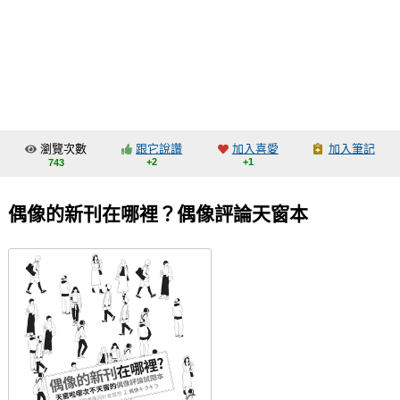
同人社團
工作委託
同人宣傳看板
繪圖藝廊
瀏覽次數
跟它說讚
加入喜愛
加入筆記
交流中心
+2
+1
743
攤位轉讓區
偶像的新刊在哪裡？偶像評論天窗本
會員功能選單
會員中心
註冊會員
登入