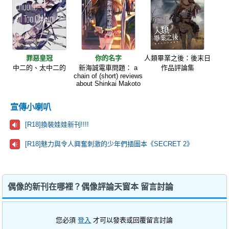
罪惡皇冠
你的名字
人類畢業之後：後末日
中二的、太中二的
新海誠電車問題： a
作品評論集
chain of (short) reviews
about Shinkai Makoto
宣傳小喇叭
[R18]換裝娃娃新刊!!!!
[R18]魅力與令人興奮刺激的少年們插圖本《SECRET 2》
偶像的新刊在哪裡？偶像評論天窗本 留言討論
您必須
登入
才可以發表或回覆留言討論