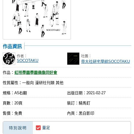
作品資訊
作者：
社團：
SOCOTAKU
帝大社研宅學組SOCOTAKU
作品：
虹咲學園學園偶像同好會
性質屬性：一般向 漫研社刊類 其他
規格：A5右翻
出版日期：
2021-02-27
頁數：20頁
裝訂：騎馬釘
售價：免費
內頁：黑白影印
量足
特別說明