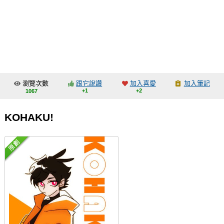
同人社團
工作委託
同人宣傳看板
繪圖藝廊
瀏覽次數
跟它說讚
加入喜愛
加入筆記
交流中心
+1
+2
1067
攤位轉讓區
KOHAKU!
會員功能選單
會員中心
註冊會員
登入