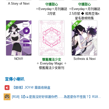
A Story of Novi
守護甜心
守護甜心
✧Everyday✧月刊雜誌
✧Everyday✧月刊雜誌
2月號
2.5月號 ◆ 相馬空海x
星名歌唄特集
NOVI!
Scthrois & Novi
懷舊魔法少女
✧ Everyday Magic ✧
懷舊魔法少女新刊
宣傳小喇叭
【銀魂】JOY4! 霧面收納盒
[R18]【💍🍙是我沒好好保護你們……為甚麼你不怪我？】R18乙棘《Poker Face》* 含本篇劇情