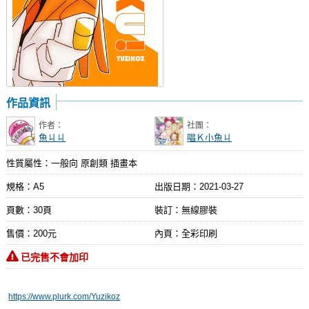
作品資訊
作者：
社團：
魚ㄐㄐ
唱Ｋ小魚ㄐ
性質屬性：一般向 原創類 插畫本
規格：A5
出版日期：
2021-03-27
頁數：30頁
裝訂：無線膠裝
售價：200元
內頁：全彩印刷
已完售不會加印
https://www.plurk.com/Yuzikoz