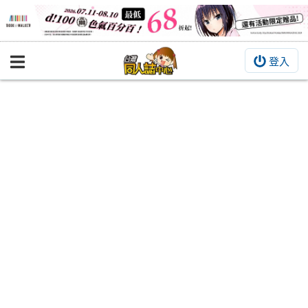
登入
BOOKY書集倉庫
同人作品
同人誌
同人周邊
同人數位作品
活動&消息
同人誌活動
最新消息
同人相關店家
宣傳&交流