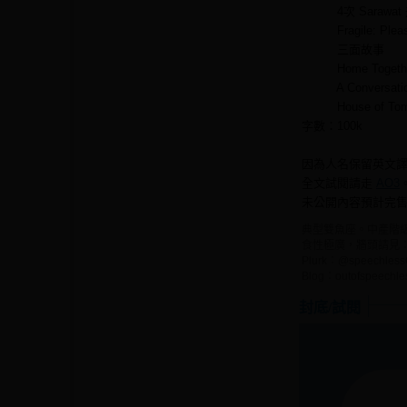
4次 Sarawat 差
Fragile: Please 
三面故事
Home Togeth
A Conversation 
House of To
字數：100k
因為人名保留英文譯
全文試閱請走
AO3
未公開內容預計完
典型雙魚座。中產階
食性極廣，牆頭請見
Plurk：@speechles
Blog：outofspeechle
封底/試閱