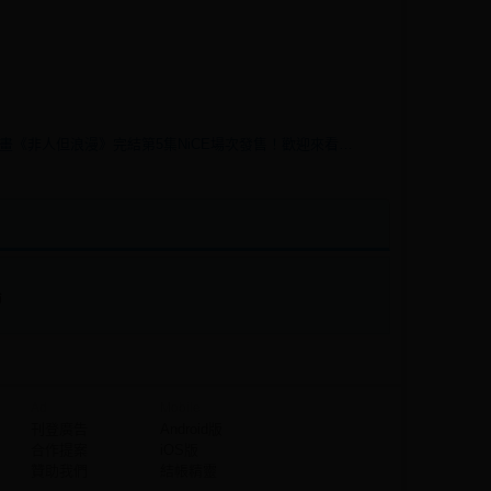
原創女性向漫畫《非人但浪漫》完結第5集NiCE場次發售！歡迎來看看！
論
Ad
Mobile
刊登廣告
Android版
合作提案
iOS版
贊助我們
結帳精靈