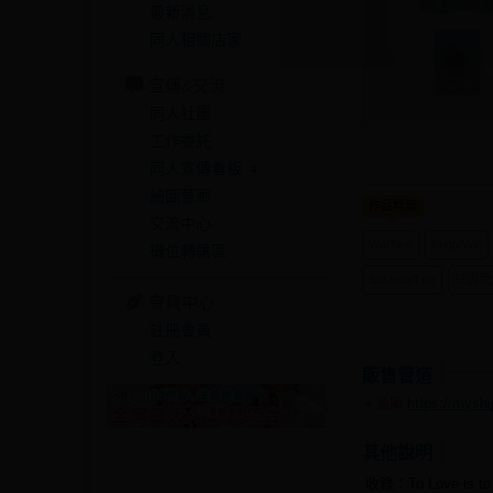
最新消息
同人相關店家
宣傳&交流
同人社團
工作委託
同人宣傳看板
4
繪圖藝廊
作品標籤
交流中心
WatTine
BrightWin
攤位轉讓區
SarawatTine
只因我
會員中心
註冊會員
登入
販售管道
https://mysh
通販
其他說明
收錄：To Love is to 