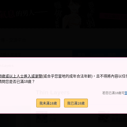
宣傳、交流平台
Luxiem
ST
鑰匙
搜尋
n Layers
跟它說讚
加入喜愛
加入筆記
18歲或以上人士進入或瀏覽
(或合乎您當地的成年合法年齡)，且不得將內容以任
+1
+0
請問您是否已滿18歲？
Thin Layers
若您已滿18歲可
我未滿18歲
我已滿18歲
作品資訊
作者：
社團：
少言
寫手自救