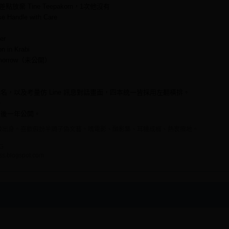
點放棄 Tine Teepakorn，1次他沒有
Handle with Care
er
in Krabi
morrow（未公開）
名，以及考量仿 Line 訊息對話畫面，四本統一皆採用左翻橫排。
。
售後一年公開。
級出身。喜歡假扮半調子偽文藝。嗜電影、酗影集、耳機成癮、熱衷擦地。
：
sG
ss.blogspot.com