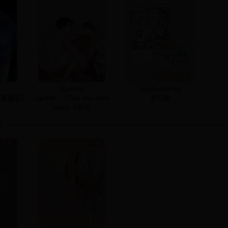
2gether
2getherSeries
逃亡羅曼史》
2gether / 《Say one more
泰可愛
time》WB本