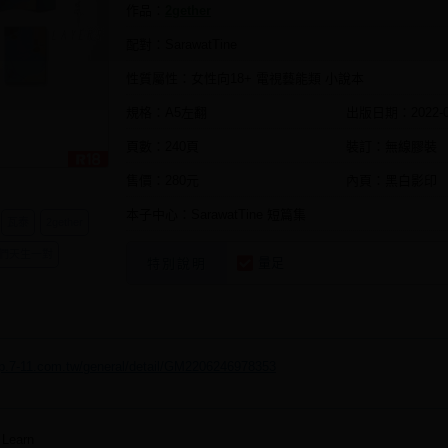
作品：
2gether
配對：SarawatTine
性質屬性：女性向18+ 電視藝能類 小說本
規格：A5左翻
出版日期：
2022-
頁數：240頁
裝訂：無線膠裝
售價：280元
內頁：黑白影印
本子中心：SarawatTine 短篇集
瓦泰
2gether
們天生一對
量足
特別說明
ip.7-11.com.tw/general/detail/GM2206246978353
Learn