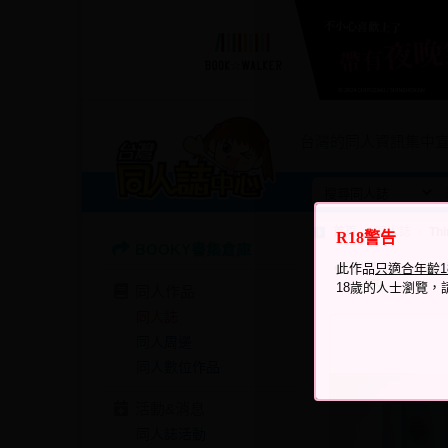
台灣的同人資訊集中
首頁
同人誌
Thi
R18警告
BOOKY書集倉庫
瀏覽次數
此作品
只適合年齡
630
18歲的人士瀏覽，
同人作品
同人誌
同人周邊
同人數位作品
活動&消息
同人誌活動