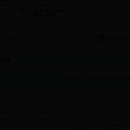
n
BBC Merlin
like This
【BBC Merlin】Let's Watch
the Flowers Grow
涅 學pa圓角小卡
留言討論
您必須
登入
才可以發表或回覆留言討
Policy
Contact
Content
Help
隱私政策
聯絡我們
同人活動資訊
繪圖藝廊作品
免責聲明
檢舉與回報
同人誌作品
同人交流中心
許願池
同人周邊作品
Q&A問與答