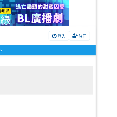
登入
註冊
带