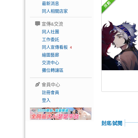
最新消息
同人相關店家
宣傳&交流
同人社團
工作委託
同人宣傳看板
4
繪圖藝廊
交流中心
攤位轉讓區
會員中心
註冊會員
登入
封底/試閱