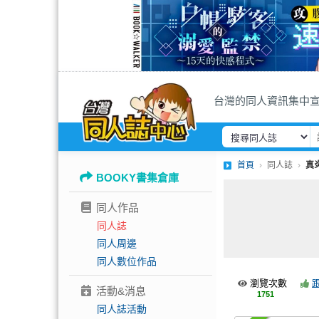
台灣的同人資訊集中
首頁
同人誌
真
BOOKY書集倉庫
同人作品
同人誌
同人周邊
同人數位作品
瀏覽次數
活動&消息
1751
同人誌活動