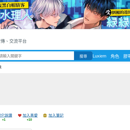
宣傳、交流平台
Luxiem
角色
膠
搜尋
炎
跟它說讚
加入喜愛
加入筆記
+1
+10