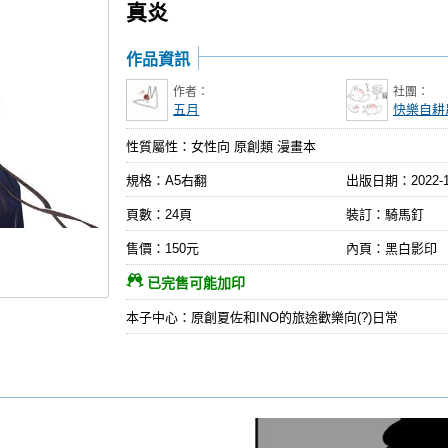
真炎
作品資訊
作者：
社團：
五月
快樂自耕
性質屬性：女性向 原創類 漫畫本
規格：A5右翻
出版日期：
2022-
頁數：24頁
裝訂：騎馬釘
售價：150元
內頁：黑白影印
已完售可能加印
本子中心：原創夏佐和INO的旅途歡樂向(?)日常