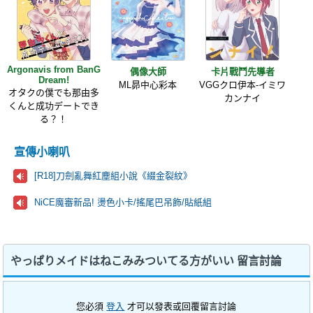
Argonavis from BanG
偶像大師
卡片戰鬥先導者
Dream!
ML昴中心彩本
VGGクロ伊本-イミワ
オタクの僕でも那由多
カンナイ
くんと成功デートでき
る？！
宣傳小喇叭
[R18]刀劍亂舞紅塵組小說《綴金裂紋》
NiCE魔審新品! 燙色小卡/搖尾巴吊飾/貼紙組
やっぱりメイドはねこみみついてる方がいい 留言討論
您必須
登入
才可以發表或回覆留言討論