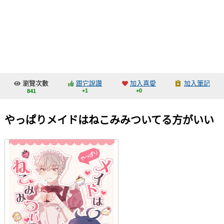
同人社團
工作委託
同人宣傳看板
繪圖藝廊
瀏覽次數
跟它說讚
加入喜愛
加入筆記
交流中心
+1
+0
841
攤位轉讓區
やっぱりメイドはねこみみついてる方がいい
會員功能選單
會員中心
註冊會員
登入