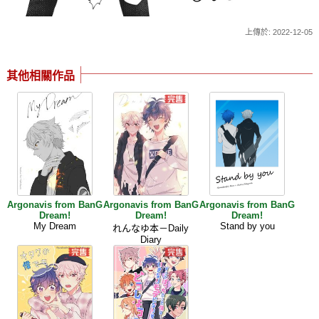
上傳於: 2022-12-05
其他相關作品
Argonavis from BanG
Argonavis from BanG
Argonavis from BanG
Dream!
Dream!
Dream!
My Dream
Stand by you
れんなゆ本－Daily
Diary