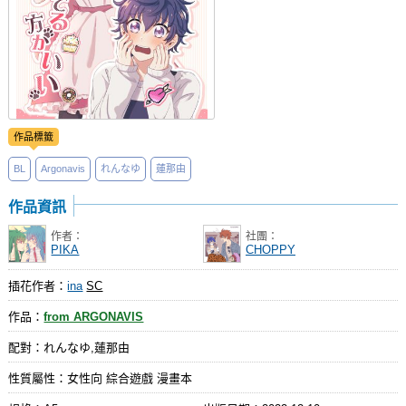
作品標籤
BL
Argonavis
れんなゆ
蓮那由
作品資訊
作者：
社團：
PIKA
CHOPPY
插花作者：
ina
SC
作品：
from ARGONAVIS
配對：れんなゆ,蓮那由
性質屬性：女性向 綜合遊戲 漫畫本