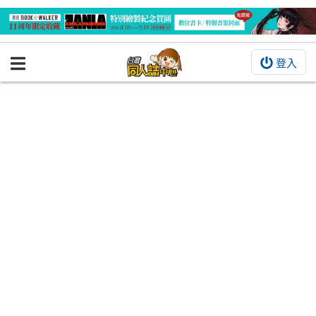
登入
BOOKY書集倉庫
同人作品
同人誌
同人周邊
同人數位作品
活動&消息
同人誌活動
最新消息
同人相關店家
宣傳&交流