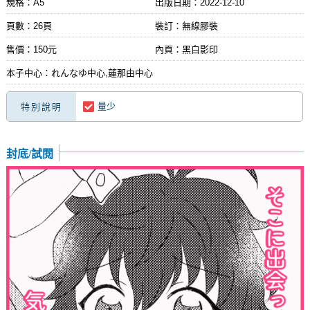
規格：A5
出版日期：
2022-12-10
頁數：26頁
裝訂：無線膠裝
售價：150元
內頁：黑白影印
本子中心：れんなゆ中心,蓮那由中心
量少
特別說明
封底/試閱