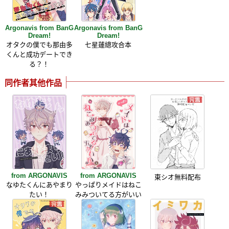
Argonavis from BanG
Argonavis from BanG
Dream!
Dream!
オタクの僕でも那由多
七星蓮總攻合本
くんと成功デートでき
る？！
同作者其他作品
from ARGONAVIS
from ARGONAVIS
東シオ無料配布
なゆたくんにあやまり
やっぱりメイドはねこ
たい！
みみついてる方がいい