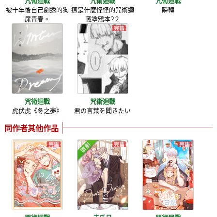
咒術迴戰
咒術迴戰
咒術迴戰
被十年後自己劇透的狗
這是什麼怪怪的咒術迴
瞬轉
屎青春。
戰塗鴉本?２
咒術迴戰
咒術迴戰
虎伏虎《冬之夢》
君の言葉を聞きたい
同作者其他作品