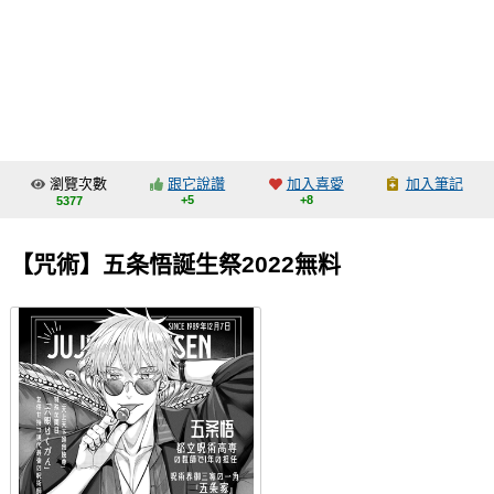
同人社團
工作委託
同人宣傳看板
繪圖藝廊
瀏覽次數
跟它說讚
加入喜愛
加入筆記
交流中心
+5
+8
5377
攤位轉讓區
【咒術】五条悟誕生祭2022無料
會員功能選單
會員中心
註冊會員
登入