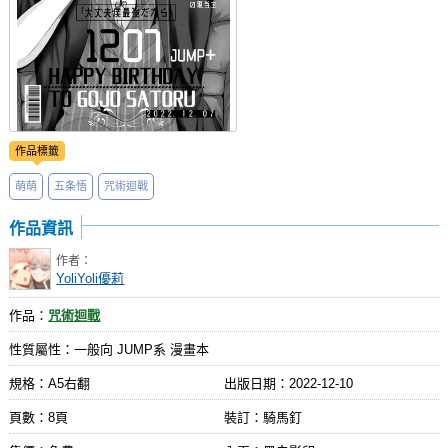
作品標籤
萌萌
五条悟
咒術迴戰
作品資訊
作者：
YoliYoli優莉
作品：
咒術迴戰
性質屬性：一般向 JUMP系 漫畫本
規格：A5右翻
出版日期：
2022-12-10
頁數：8頁
裝訂：騎馬釘