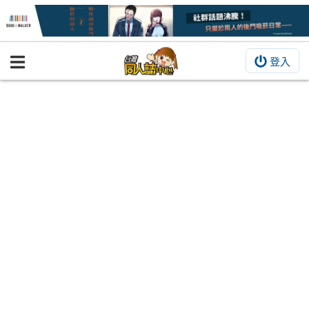
登入
BOOKY書集倉庫
同人作品
同人誌
同人周邊
同人數位作品
活動&消息
同人誌活動
最新消息
同人相關店家
宣傳&交流