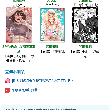
咒術迴戰
夫氏日
咒術迴戰
Dear Diary
蜜糖吐司
【五悠】幼虎日記
SPY×FAMILY間諜家家
咒術迴戰
咒術迴戰
酒
【五悠】全糖微冰
【五悠】小虎出沒請注
【洛伊德X尤利】「修
意
但幾勒，洛迪！」
宣傳小喇叭
[R18]判處用者刑新刊!!CWT在A07 FF在E14
催眠麥克風好好看