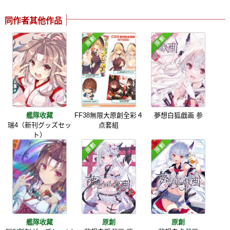
同作者其他作品
艦隊收藏
FF38無限大原創全彩４
夢想白狐戯画 参
瑞4（新刊グッズセッ
点套組
ト）
艦隊收藏
原創
原創