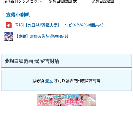
瑞2(新刊グッズセット)
夢想白狐戯画 弐
夢想白虎戯画
宣傳小喇叭
[R18]【九日AU/羿恆夫妻】一年份的%%%補回來<3
【東離】凜殤浪裂契燙銀明信片
夢想白狐戯画 弐 留言討論
您必須
登入
才可以發表或回覆留言討論