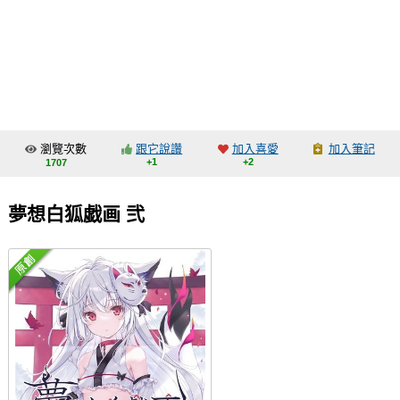
同人社團
工作委託
同人宣傳看板
繪圖藝廊
瀏覽次數
跟它說讚
加入喜愛
加入筆記
交流中心
+1
+2
1707
攤位轉讓區
夢想白狐戯画 弐
會員功能選單
會員中心
註冊會員
登入