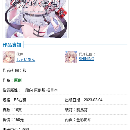
作品資訊
代理：
代理社團：
SHINING
しゃいあん
作者/社團：和
作品：
原創
性質屬性：一般向 原創類 插畫本
規格：B5右翻
出版日期：
2023-02-04
頁數：16頁
裝訂：騎馬釘
售價：150元
內頁：全彩影印
本子中心：原創