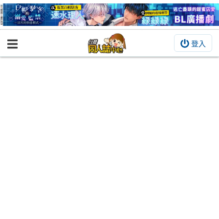
登入
BOOKY書集倉庫
同人作品
同人誌
同人周邊
同人數位作品
活動&消息
同人誌活動
最新消息
同人相關店家
宣傳&交流