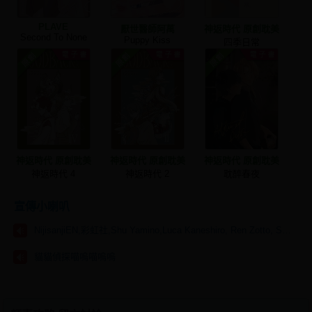
PLAVE
厭世醫師阿萬
神返時代 原創耽美
Second To None
Puppy Kiss
四季日常
神返時代 原創耽美
神返時代 原創耽美
神返時代 原創耽美
神返時代 4
神返時代 2
耽醉春夜
宣傳小喇叭
NijisanjiEN,彩虹社,Shu Yamino,Luca Kaneshiro, Ren Zotto, Sonny Brisko, NOVA, にじさんじ
貓貓偵探喵嗚喵嗚嗚