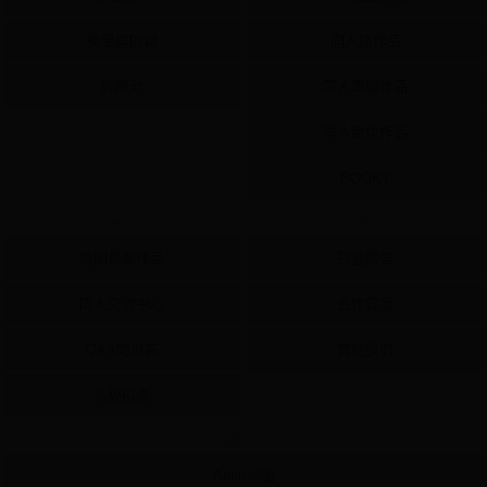
檢舉與回報
同人誌作品
許願池
同人周邊作品
同人數位作品
BOOKY
Help
Ad
繪圖藝廊作品
刊登廣告
同人交流中心
合作提案
Q&A問與答
贊助我們
系統檢測
Mobile
Android版