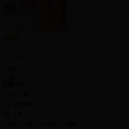
同人社團
工作委託
同人宣傳看板
作品標籤
繪圖藝廊
萌萌
惡搞
BL
宮廷
新世界狂歡
交流中心
啖天
伊得
啖伊
BL
架空
歡樂
攤位轉讓區
作品資訊
會員功能選單
作者：
會員中心
舖米 Pumi
註冊會員
插花作者：
阿睦
登入
作品：
新世界狂歡
配對：啖伊
性質屬性：女性向18+ 線上遊戲 小說+插畫本