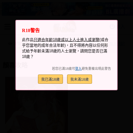
登入
R18警告
BOOKY書集倉庫
此作品
只適合年齡18歲或以上人士進入或瀏覽
(或合
同人作品
瀏覽次數
跟它說讚
加入喜愛
加入筆記
乎您當地的成年合法年齡)，且不得將內容以任何形
+2
+2
1192
式給予年齡未滿18歲的人士瀏覽，請問您是否已滿
同人誌
18歲？
同人周邊
顏喜攻略
若您已滿18歲可
登入
避免重複出現此警告
同人數位作品
我已滿18歲
我未滿18歲
活動&消息
同人誌活動
最新消息
同人相關店家
宣傳&交流