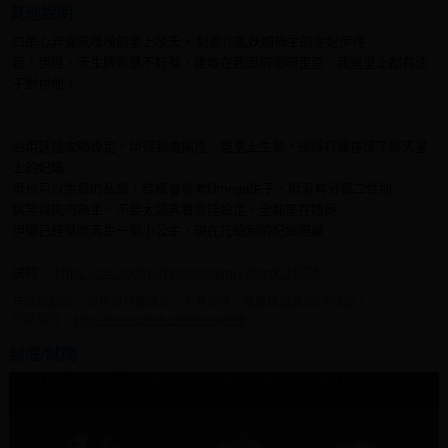
其他說明
口是心非愛氣噗噗的皇上啖天 x 到處作亂妖媚禍主的令妃伊得
我，伊得，天生脾氣暴不好惹，誰敢在我面前唧唧歪歪，我連皇上都有法
子對付他！
沿用延禧攻略設定，伊得到處搞怪、惹皇上生氣，卻誤打誤撞成了啖天皇
上的妃嬪
男也可以生育的私設，結構會參考Omega生子，但沒有分第二性別
搞笑與肉肉為主，不要太認真看宮廷設定，全都是在瞎掰
伊得已經幫啖天生一個小公主，現在托給別的妃嬪照顧
試閱：
https://cxc.today/zh/store/pumi17/work/11078
目前原創BL、新世界狂歡深坑，主要啖伊，隨機掉落其他CP作品！
日常出沒：
https://www.plurk.com/meay886
封底/試閱