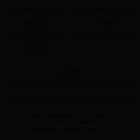
繪圖藝廊作品
刊登廣告
同人交流中心
合作提案
Q&A問與答
贊助我們
系統檢測
Mobile
Android版
iOS版
結帳精靈
提供同好宣傳同人作品、交流或討論的服務
www.doujin.com.tw 2011-2026, Powered by wsmwason
首頁
同人誌
阿慈谷日步美的P（佩洛洛大人）活日誌