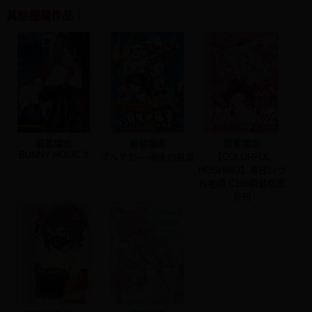
其他相關作品
蔚藍檔案
蔚藍檔案
蔚藍檔案
BUNNY HOLIC 3
ブルアカ──消失的風華
【COLORFUL
HOSHINO】春日いづ
れ老師 C105蔚藍檔案
新刊