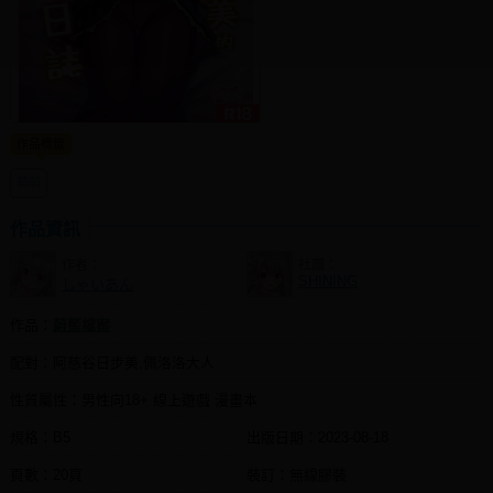
同人社團
工作委託
同人宣傳看板
作品標籤
繪圖藝廊
萌萌
交流中心
攤位轉讓區
作品資訊
作者：
社團：
會員功能選單
SHINING
しゃいあん
會員中心
作品：
蔚藍檔案
註冊會員
配對：阿慈谷日步美,佩洛洛大人
登入
性質屬性：男性向18+ 線上遊戲 漫畫本
規格：B5
出版日期：
2023-08-18
頁數：20頁
裝訂：無線膠裝