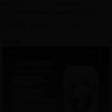
售價：150元
內頁：黑白影印
本子中心：阿慈谷日步美,佩洛洛大人,蔚藍檔案,ブルーアーカイブ,ヒフミ
有特典 イラストカード
量足
特別說明
封底/試閱