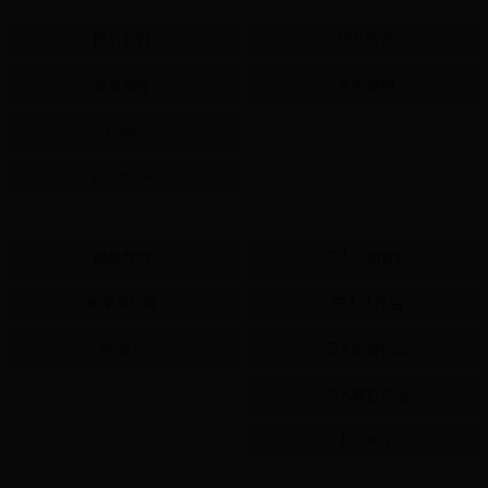
About
Policy
關於我們
隱私政策
更新履歷
免責聲明
Plurk
Facebook
Contact
Content
聯絡我們
同人活動資訊
檢舉與回報
同人誌作品
許願池
同人周邊作品
同人數位作品
BOOKY
Help
Ad