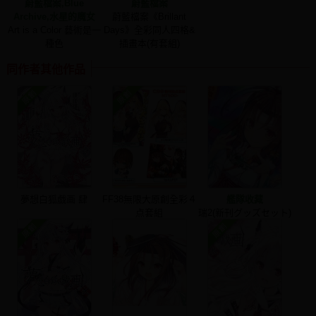
蔚藍檔案,Blue
蔚藍檔案
Archive,水星的魔女
蔚藍檔案《Brillant
Art is a Color 藝術是一
Days》全彩同人四格&
種色
插畫本(有套組)
同作者其他作品
夢想白狐戯画 肆
FF38無限大原創全彩４
艦隊收藏
点套組
瑞2(新刊グッズセット)