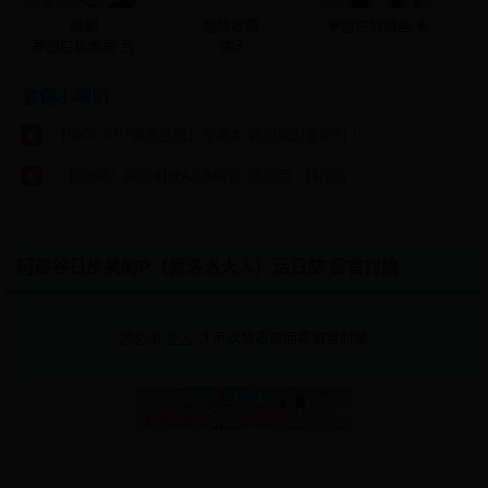
原創
艦隊收藏
夢想白狐戯画 参
夢想白狐戯画 弐
瑞3
宣傳小喇叭
【IDOLiSH7偶像星願】漫畫本-歡迎來到愛娜村！
［狐咖啡］歐風相框A5收納盒/ 護照套 / 轉印貼
阿慈谷日步美的P（佩洛洛大人）活日誌 留言討論
您必須
登入
才可以發表或回覆留言討論