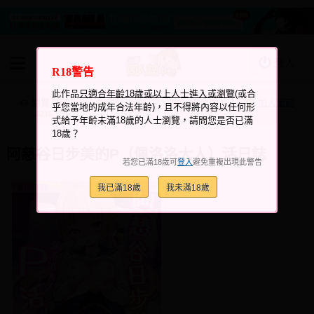
登入
R18警告
BOOKY書集倉庫
此作品
只適合年齡18歲或以上人士進入或瀏覽
(或合
同人作品
瀏覽次數
跟它說讚
加入喜愛
加入筆記
乎您當地的成年合法年齡)，且不得將內容以任何形
+1
+5
3215
式給予年齡未滿18歲的人士瀏覽，請問您是否已滿
同人誌
18歲？
同人周邊
阿慈谷日步美的P（佩洛洛大人）活日誌
若您已滿18歲可
登入
避免重複出現此警告
同人數位作品
我已滿18歲
我未滿18歲
活動&消息
同人誌活動
最新消息
同人相關店家
宣傳&交流