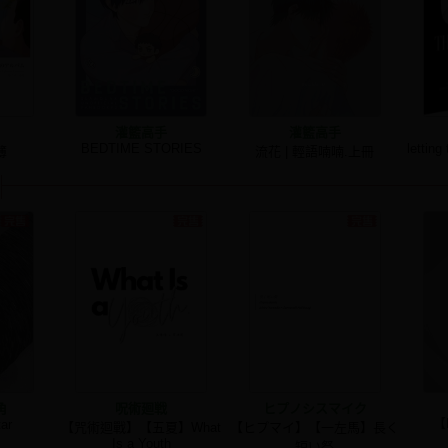
灌籃高手
灌籃高手
BEDTIME STORIES
letting
簿
流花 | 輕語喃喃.上冊
角
呪術廻戦
ヒプノシスマイク
【
tar
【咒術迴戰】【五夏】What
【ヒプマイ】【一左馬】長く
Is a Youth
短い祭