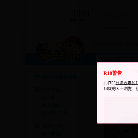
台灣的同人資訊集中
首頁
同人誌
【灌
R18警告
BOOKY書集倉庫
瀏覽次數
此作品
只適合年齡
1679
18歲的人士瀏覽，
同人作品
同人誌
同人周邊
同人數位作品
活動&消息
同人誌活動