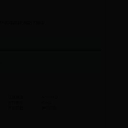
香草不同時間線的純愛(？)故事
論
Ad
Mobile
刊登廣告
Android版
合作提案
iOS版
贊助我們
結帳精靈