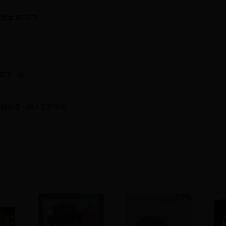
體本
NT$270
深津一成
間軸捏造，兩人皆有伴侶