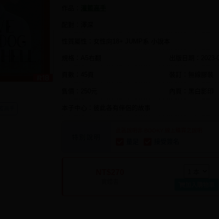
作品：
灌籃高手
配對：澤深
性質屬性：女性向18+ JUMP系 小說本
規格：A5右翻
出版日期：
2023-
頁數：45頁
裝訂：無線膠裝
售價：250元
內頁：黑白影印
本子中心：彼此各有伴侶的故事
籃高手
此區說明非 BOOKY 線上購買之說明
特別說明
量足
接受簽名
NT$270
實體書
加入購物車