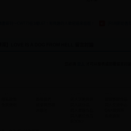
畫新刊～CWT73在1樓L67！有興趣的人歡迎過來逛逛！
[R18]影奶
LOVE IS A DOG FROM HELL 留言討論
您必須
登入
才可以發表或回覆留言討
Policy
Contact
Content
Help
隱私政策
聯絡我們
同人活動資訊
繪圖藝廊作品
免責聲明
檢舉與回報
同人誌作品
同人交流中心
許願池
同人周邊作品
Q&A問與答
同人數位作品
系統檢測
BOOKY