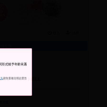
登入
註冊
偶像星願
何形式給予年齡未滿
OG FROM HELL
登入
避免重複出現此警告
黑皮靴