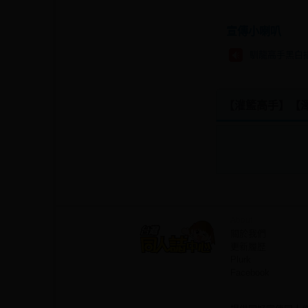
宣傳小喇叭
馴龍高手黑白插
【灌籃高手】【澤深】
About
關於我們
更新履歷
Plurk
Facebook