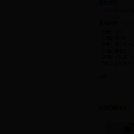
販售管道
實
BOOKY線上購買
其他說明
【作者】未緒
【封面】MIKO
【配對】澤北榮治×
【文體】繁體中文
【判別】A5右翻
【性質】畢業後時
試閱
其他相關作品