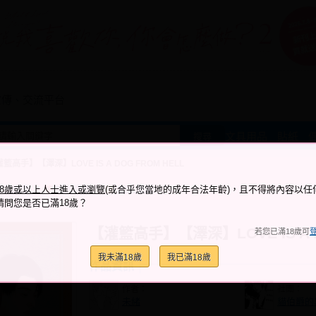
宣傳、交流平台
文具用品
貼紙
搜尋
籃高手】【澤深】LOVE IS A DOG FROM HELL
跟它說讚
加入喜愛
加入筆記
18歲或以上人士進入或瀏覽
(或合乎您當地的成年合法年齡)，且不得將內容以任
+3
+2
請問您是否已滿18歲？
【灌籃高手】【澤深】LOVE IS A D
若您已滿18歲可
我未滿18歲
我已滿18歲
作品資訊
作者：
社團：
未緒
貓伯爵的