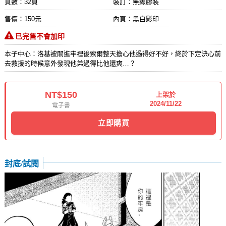
頁數：32頁
裝訂：無線膠裝
售價：150元
內頁：黑白影印
已完售不會加印
本子中心：洛基被關進牢裡後索爾整天擔心他過得好不好，終於下定決心前
去救援的時候意外發現他弟過得比他還爽…？
NT$150
上架於
2024/11/22
電子書
立即購買
封底/試閱