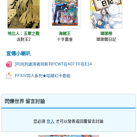
哈比人：五軍之戰
海賊王
瑯琊榜
派對王2
十字農會
瑯琊閣日記
宣傳小喇叭
[R18]判處用者刑新刊!!CWT在A07 FF在E14
FFXIV同人系列★咕啵幻卡套組
閃爍世界 留言討論
您必須
登入
才可以發表或回覆留言討論