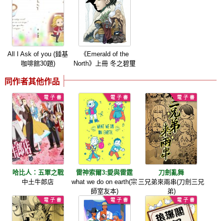
All I Ask of you (錘基
《Emerald of the
咖啡館30題)
North》上冊 冬之碧璽
同作者其他作品
哈比人：五軍之戰
雷神索爾3:愛與雷霆
刀劍亂舞
中土牛郎店
what we do on earth(宗
三兄弟來兩串(刀劍三兄
師室友本)
弟)