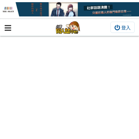
登入
BOOKY書集倉庫
同人作品
同人誌
同人周邊
同人數位作品
活動&消息
同人誌活動
最新消息
同人相關店家
宣傳&交流