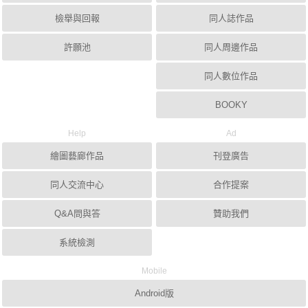
檢舉與回報
同人誌作品
許願池
同人周邊作品
同人數位作品
BOOKY
Help
Ad
繪圖藝廊作品
刊登廣告
同人交流中心
合作提案
Q&A問與答
贊助我們
系統檢測
Mobile
Android版