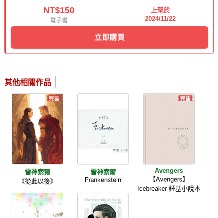
NT$150
上架於
2024/11/22
電子書
立即購買
其他相關作品
Avengers
雷神索爾
雷神索爾
【Avengers】
Frankenstein
《從此以後》
Icebreaker 錘基小說本