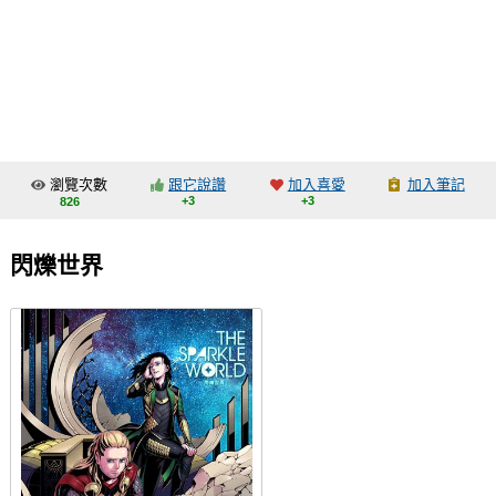
同人社團
工作委託
同人宣傳看板
繪圖藝廊
瀏覽次數
跟它說讚
加入喜愛
加入筆記
交流中心
+3
+3
826
攤位轉讓區
閃爍世界
會員功能選單
會員中心
註冊會員
登入