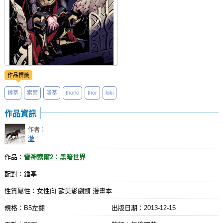
作品標籤
錘基
索爾
洛基
thorki
thor
loki
作品資訊
作者：
澈
作品：
雷神索爾2：黑暗世界
配對：錘基
性質屬性：女性向 歐美影劇類 漫畫本
規格：B5左翻
出版日期：
2013-12-15